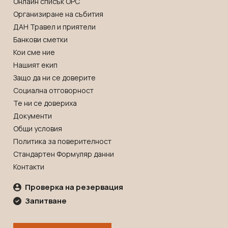
Онлайн списък OРС
Танзания
Екскурзии в Канада
Организиране на събития
Уганда
Екскурзии в САЩ
ДАН Травел и приятели
Уругвай
Банкови сметки
Чили
Кои сме ние
Нашият екип
Шри Ланка
Защо да ни се доверите
Южна Африка
Социална отговорност
Южна Корея
Те ни се довериха
Документи
Япония
Общи условия
Политика за поверителност
Стандартен Формуляр данни
Контакти
Проверка на резервация
Запитване