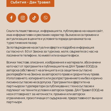
Събития - Дан Травел
Скъпи пътешественици, информацията, публикувана на нашия сайт,
има информативен и рекламeн характер. Възможни са промени и
актуализации в цените и условията поради динамиката на
туристическия пазар.
За потвърждение на актуални оферти и подробна информация
съгласно чл. 80 от Закона за туризма, моля, свържете се с нас на
посочените телефони, по имейл или в нашите офиси.
Всички текстове, описания, изображения и материали, обозначени
като част от програмите и публикациите на ДАН Травел ЕООД са
авторска собственост на агенцията и са защитени съгласно
разпоредбите на Закона за авторското право и сродните му права.
Използването, копирането или разпространението им без изрично
писмено съгласие не се допуска. Програмите и офертите на
партньорски туроператори са публикувани с тяхно съгласие и
подлежат на техните условия и авторски права. ДАН Травел ЕООД не
носи отговорност за неточности, промени или авторски
ограничения, произтичащи от съдържание, предоставено от външни
партньори.