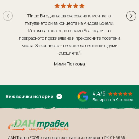
Индонезия
Екскурзии в Естония
Иран
Екскурзии в Катар
"Пише Ви една ваша очарована клиентка, от
"Т
Камбоджа
Екскурзии в Непал
пътуването си за концерта на Андреа Бочели.
о
Искам да кажа едно голямо Благодаря, за
орг
Катар
Екскурзии в Полша
прекрасното преживяване и прекрасните посетени
Китай
Екскурзии в Сърбия
места. За концерта - не може да се опише с думи
обсл
Колумбия
Екскурзии в Тунис
емоцията."
Коста Рика
Екскурзии в Унгария
Мими Петкова
Куба
Екскурзии в Нидерландия
Лаос
Екскурзии в Чехия
Мавриций
Екскурзии в Йордания
4.4/5
Виж всички истории
Базиран на 9 отзива
Мадагаскар
Екскурзии в Малта
Малдиви
Екскурзии в Португалия
Малайзия
Екскурзии в Румъния
Мароко
Екскурзии в Северна Македония
ДАН Травел ЕООД е туроператор и туристически агент РК-01-6685