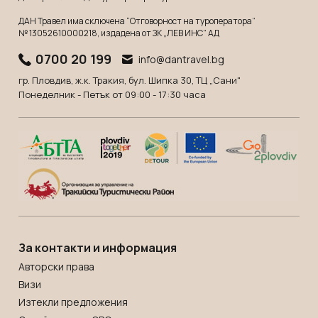
Мексико
Екскурзии в Словения
ДАН Травел има сключена “Отговорност на туроператора”
Намибия
Екскурзии във Франция
№ 13052610000218
, издадена от ЗК „ЛЕВ ИНС” АД
Непал
Екскурзии в Хърватия
0700 20 199
info@dantravel.bg
Нова Зеландия
Екскурзия в Египет
гр. Пловдив, ж.к. Тракия, бул. Шипка 30, ТЦ „Сани"
Оман
Понеделник - Петък от 09:00 - 17:30 часа
Екскурзии България
ОАЕ
Екскурзии във Финландия
Панама
Екскурзии в Шотландия
Парагвай
Екскурзии в Русия
Перу
Екскурзии в Исландия
Руанда
Екскурзии в Азербайджан
Саудитска Арабия
Екскурзии в Казакстан
За контакти и информация
Сейшели
Екскурзии в Нигерия
Авторски права
Сингапур
Екскурзии в Норвегия
Визи
Тайланд
Екскурзии в Узбекистан
Изтекли предложения