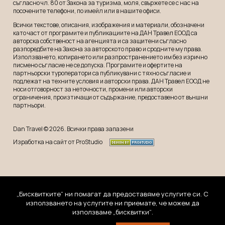
съгласно чл. 80 от Закона за туризма, моля, свържете се с нас на
посочените телефони, по имейл или в нашите офиси.
Всички текстове, описания, изображения и материали, обозначени
като част от програмите и публикациите на ДАН Травел ЕООД са
авторска собственост на агенцията и са защитени съгласно
разпоредбите на Закона за авторското право и сродните му права.
Използването, копирането или разпространението им без изрично
писмено съгласие не се допуска. Програмите и офертите на
партньорски туроператори са публикувани с тяхно съгласие и
подлежат на техните условия и авторски права. ДАН Травел ЕООД не
носи отговорност за неточности, промени или авторски
ограничения, произтичащи от съдържание, предоставено от външни
партньори.
Dan Travel © 2026. Всички права запазени
Изработка на сайт от ProStudio
„Бисквитките“ ни помагат да предоставяме услугите си. С
използването на услугите ни приемате, че можем да
използваме „бисквитки“.