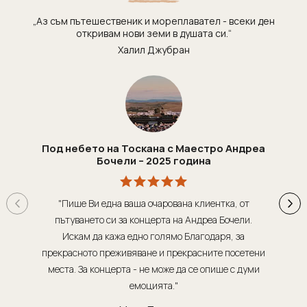
Танзания
Екскурзии в Канада
„Аз съм пътешественик и мореплавател - всеки ден
Уганда
Екскурзии в САЩ
откривам нови земи в душата си.“
Уругвай
Халил Джубран
Чили
Шри Ланка
Южна Африка
Южна Корея
Под небето на Тоскана с Маестро Андреа
Япония
Бочели – 2025 година
"Пише Ви една ваша очарована клиентка, от
"Т
пътуването си за концерта на Андреа Бочели.
о
Искам да кажа едно голямо Благодаря, за
орг
прекрасното преживяване и прекрасните посетени
места. За концерта - не може да се опише с думи
обсл
емоцията."