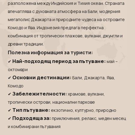
Индонезия
Екскурзии в Естония
разположена между Индийския и Тихия океан. Страната
Иран
Екскурзии в Катар
впечатлява с духовната атмосфера на
Бали
, модерния
мегаполис
Джакарта
и природните чудеса на островите
Камбоджа
Екскурзии в Непал
Комодо и Ява. Индонезия предлага перфектна
Катар
Екскурзии в Полша
комбинация от тропически плажове, вулкани, джунгли и
Китай
Екскурзии в Сърбия
древни традиции.
Колумбия
Екскурзии в Тунис
Полезна информация за туристи:
Коста Рика
Екскурзии в Унгария
Най-подходящ период за пътуване:
✔
май –
Куба
Екскурзии в Нидерландия
октомври
Основни дестинации:
✔
Бали, Джакарта, Ява,
Лаос
Екскурзии в Чехия
Комодо
Мавриций
Екскурзии в Йордания
Забележителности:
✔
храмове, вулкани,
Мадагаскар
Екскурзии в Малта
тропически острови, национални паркове
Малдиви
Екскурзии в Португалия
Тип пътуване:
✔
екзотично, културно, природно
Малайзия
Екскурзии в Румъния
Подходяща за:
✔
приключения, релакс, меден месец
Мароко
и комбинирани пътувания
Екскурзии в Северна Македония