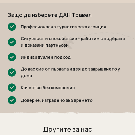
Мексико
Екскурзии в Словения
Намибия
Екскурзии във Франция
Защо да изберете ДАН Травел
Непал
Екскурзии в Хърватия
Професионална туристическа агенция
Нова Зеландия
Екскурзия в Египет
Сигурност и спокойствие - работим с подбрани
Оман
Екскурзии България
и доказани партньори
ОАЕ
Екскурзии във Финландия
Индивидуален подход
Панама
Екскурзии в Шотландия
Парагвай
До вас сме от първата идея до завръщането у
Екскурзии в Русия
дома
Перу
Екскурзии в Исландия
Качество без компромис
Руанда
Екскурзии в Азербайджан
Саудитска Арабия
Екскурзии в Казакстан
Доверие, изградено във времето
Сейшели
Екскурзии в Нигерия
Сингапур
Екскурзии в Норвегия
Тайланд
Екскурзии в Узбекистан
Другите за нас