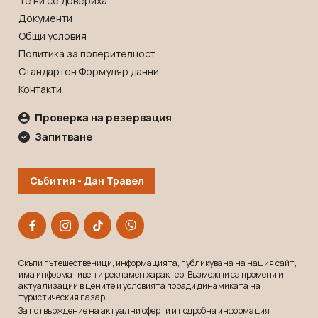
Те ни се довериха
Документи
Общи условия
Политика за поверителност
Стандартен Формуляр данни
Контакти
Проверка на резервация
Запитване
Събития - Дан Травел
Скъпи пътешественици, информацията, публикувана на нашия сайт,
има информативен и рекламeн характер. Възможни са промени и
актуализации в цените и условията поради динамиката на
туристическия пазар.
За потвърждение на актуални оферти и подробна информация