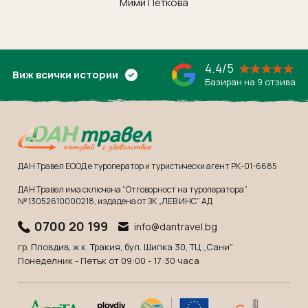
Мими Петкова
4.4/5
Виж всички истории
Базиран на 9 отзива
ДАН Травел ЕООД е туроператор и туристически агент РК-01-6685
ДАН Травел има сключена “Отговорност на туроператора”
№ 13052610000218
, издадена от ЗК „ЛЕВ ИНС” АД
0700 20 199
info@dantravel.bg
гр. Пловдив, ж.к. Тракия, бул. Шипка 30, ТЦ „Сани"
Понеделник - Петък от 09:00 - 17:30 часа