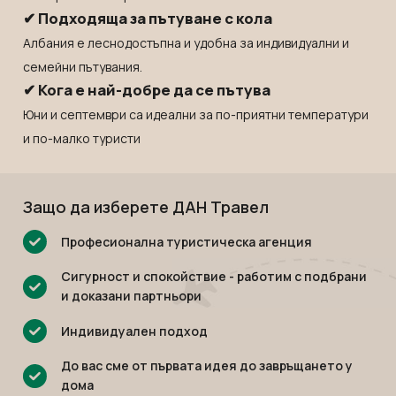
Мексико
Екскурзии в Словения
✔ Подходяща за пътуване с кола
Намибия
Екскурзии във Франция
Албания е леснодостъпна и удобна за индивидуални и
Непал
Екскурзии в Хърватия
семейни пътувания.
Нова Зеландия
✔ Кога е най-добре да се пътува
Екскурзия в Египет
Юни и септември са идеални за по-приятни температури
Оман
Екскурзии България
и по-малко туристи
ОАЕ
Екскурзии във Финландия
Панама
Екскурзии в Шотландия
Парагвай
Екскурзии в Русия
Защо да изберете ДАН Травел
Перу
Екскурзии в Исландия
Професионална туристическа агенция
Руанда
Екскурзии в Азербайджан
Сигурност и спокойствие - работим с подбрани
Саудитска Арабия
Екскурзии в Казакстан
и доказани партньори
Сейшели
Екскурзии в Нигерия
Индивидуален подход
Сингапур
Екскурзии в Норвегия
До вас сме от първата идея до завръщането у
Тайланд
Екскурзии в Узбекистан
дома