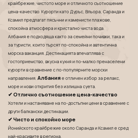
Индонезия
Екскурзии в Естония
крайбрежие, чистото море и отличното съотношение
Иран
Екскурзии в Катар
цена-качество. Курорти като
Дуръс
,
Вльора
,
Саранда
и
Ксамил
предлагат пясъчни и каменисти плажове,
Камбоджа
Екскурзии в Непал
спокойна атмосфера и кристално чиста вода.
Катар
Екскурзии в Полша
Албания е подходяща както за семейни почивки, така и
Китай
Екскурзии в Сърбия
за туристи, които търсят по-спокойна и автентична
Колумбия
Екскурзии в Тунис
морска ваканция. Дестинацията впечатлява с
Коста Рика
Екскурзии в Унгария
гостоприемство, вкусна кухня и по-малко пренаселени
курорти в сравнение с по-популярните морски
Куба
Екскурзии в Нидерландия
Албания
направления.
е отличен избор за релакс,
Лаос
Екскурзии в Чехия
море и нови открития без излишна суета.
Мавриций
Екскурзии в Йордания
✔ Отлично съотношение цена-качество
Мадагаскар
Екскурзии в Малта
Хотели и настаняване на по-достъпни цени в сравнение с
Малдиви
Екскурзии в Португалия
други балкански дестинации.
✔ Чисто и спокойно море
Малайзия
Екскурзии в Румъния
Йонийското крайбрежие около Саранда и Ксамил е сред
Мароко
Екскурзии в Северна Македония
най-красивите в региона.