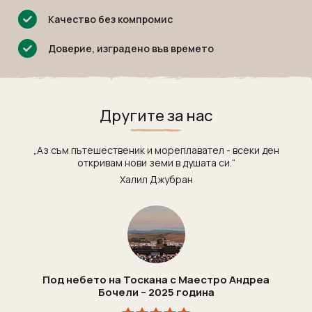
Танзания
Екскурзии в Канада
Качество без компромис
Уганда
Екскурзии в САЩ
Уругвай
Доверие, изградено във времето
Чили
Шри Ланка
Другите за нас
Южна Африка
Южна Корея
„Аз съм пътешественик и мореплавател - всеки ден
Япония
откривам нови земи в душата си.“
Халил Джубран
Под небето на Тоскана с Маестро Андреа
Бочели – 2025 година