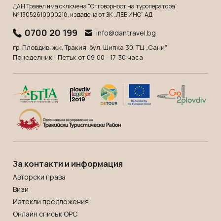
ДАН Травел има сключена “Отговорност на туроператора”
№ 13052610000218
, издадена от ЗК „ЛЕВ ИНС” АД
0700 20 199
info@dantravel.bg
гр. Пловдив, ж.к. Тракия, бул. Шипка 30, ТЦ „Сани"
Понеделник - Петък от 09:00 - 17:30 часа
За контакти и информация
Авторски права
Визи
Изтекли предложения
Онлайн списък OРС