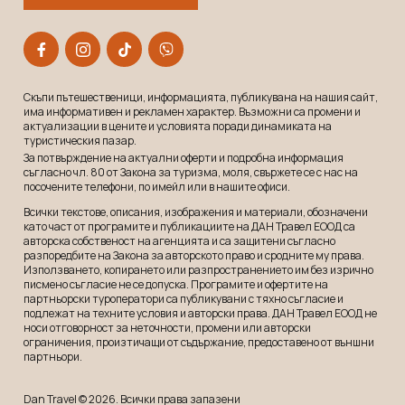
Скъпи пътешественици, информацията, публикувана на нашия сайт,
има информативен и рекламeн характер. Възможни са промени и
актуализации в цените и условията поради динамиката на
туристическия пазар.
За потвърждение на актуални оферти и подробна информация
съгласно чл. 80 от Закона за туризма, моля, свържете се с нас на
посочените телефони, по имейл или в нашите офиси.
Всички текстове, описания, изображения и материали, обозначени
като част от програмите и публикациите на ДАН Травел ЕООД са
авторска собственост на агенцията и са защитени съгласно
разпоредбите на Закона за авторското право и сродните му права.
Използването, копирането или разпространението им без изрично
писмено съгласие не се допуска. Програмите и офертите на
партньорски туроператори са публикувани с тяхно съгласие и
подлежат на техните условия и авторски права. ДАН Травел ЕООД не
носи отговорност за неточности, промени или авторски
ограничения, произтичащи от съдържание, предоставено от външни
партньори.
Dan Travel © 2026. Всички права запазени