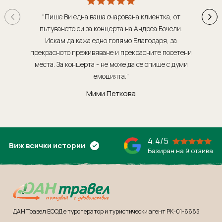
"Пише Ви една ваша очарована клиентка, от
"Т
пътуването си за концерта на Андреа Бочели.
о
Искам да кажа едно голямо Благодаря, за
орг
прекрасното преживяване и прекрасните посетени
места. За концерта - не може да се опише с думи
обсл
емоцията."
Мими Петкова
4.4/5
Виж всички истории
Базиран на 9 отзива
ДАН Травел ЕООД е туроператор и туристически агент РК-01-6685