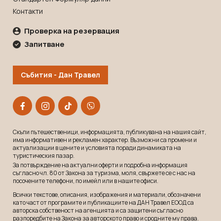
Контакти
Проверка на резервация
Запитване
Събития - Дан Травел
Скъпи пътешественици, информацията, публикувана на нашия сайт,
има информативен и рекламeн характер. Възможни са промени и
актуализации в цените и условията поради динамиката на
туристическия пазар.
За потвърждение на актуални оферти и подробна информация
съгласно чл. 80 от Закона за туризма, моля, свържете се с нас на
посочените телефони, по имейл или в нашите офиси.
Всички текстове, описания, изображения и материали, обозначени
като част от програмите и публикациите на ДАН Травел ЕООД са
авторска собственост на агенцията и са защитени съгласно
разпоредбите на Закона за авторското право и сродните му права.