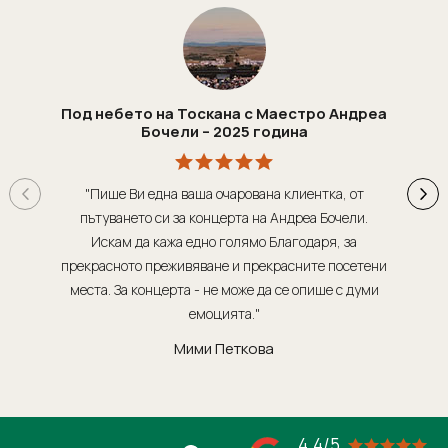
Под небето на Тоскана с Маестро Андреа
Бочели – 2025 година
"Пише Ви една ваша очарована клиентка, от
"Т
пътуването си за концерта на Андреа Бочели.
о
Искам да кажа едно голямо Благодаря, за
орг
прекрасното преживяване и прекрасните посетени
места. За концерта - не може да се опише с думи
обсл
емоцията."
Мими Петкова
4.4/5