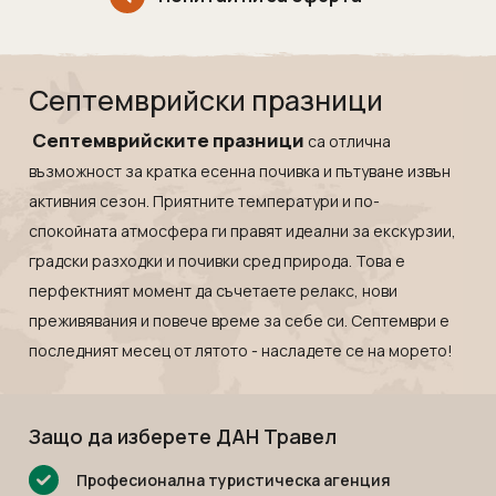
Мексико
Екскурзии в Словения
Намибия
Екскурзии във Франция
Непал
Екскурзии в Хърватия
Септемврийски празници
Нова Зеландия
Екскурзия в Египет
Септемврийските празници
са отлична
Оман
Екскурзии България
възможност за кратка есенна почивка и пътуване извън
ОАЕ
Екскурзии във Финландия
активния сезон. Приятните температури и по-
Панама
Екскурзии в Шотландия
спокойната атмосфера ги правят идеални за екскурзии,
Парагвай
Екскурзии в Русия
градски разходки и почивки сред природа. Това е
Перу
Екскурзии в Исландия
перфектният момент да съчетаете релакс, нови
преживявания и повече време за себе си. Септември е
Руанда
Екскурзии в Азербайджан
последният месец от лятото - насладете се на морето!
Саудитска Арабия
Екскурзии в Казакстан
Сейшели
Екскурзии в Нигерия
Сингапур
Екскурзии в Норвегия
Защо да изберете ДАН Травел
Тайланд
Екскурзии в Узбекистан
Професионална туристическа агенция