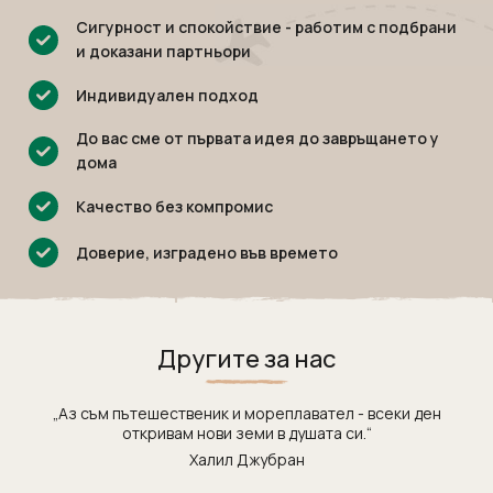
Танзания
Екскурзии в Канада
Сигурност и спокойствие - работим с подбрани
Уганда
Екскурзии в САЩ
и доказани партньори
Уругвай
Индивидуален подход
Чили
До вас сме от първата идея до завръщането у
Шри Ланка
дома
Южна Африка
Качество без компромис
Южна Корея
Япония
Доверие, изградено във времето
Другите за нас
„Аз съм пътешественик и мореплавател - всеки ден
откривам нови земи в душата си.“
Халил Джубран