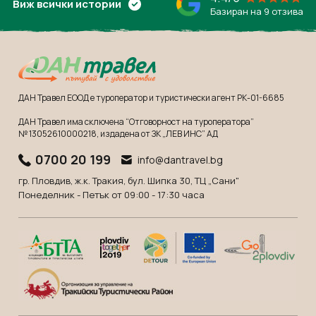
Виж всички истории
Базиран на 9 отзива
ДАН Травел ЕООД е туроператор и туристически агент РК-01-6685
ДАН Травел има сключена “Отговорност на туроператора”
№ 13052610000218
, издадена от ЗК „ЛЕВ ИНС” АД
0700 20 199
info@dantravel.bg
гр. Пловдив, ж.к. Тракия, бул. Шипка 30, ТЦ „Сани"
Понеделник - Петък от 09:00 - 17:30 часа