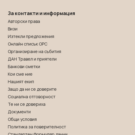
За контакти и информация
Авторски права
Визи
Изтекли предложения
Онлайн списък OРС
Организиране на събития
ДАН Травел и приятели
Банкови сметки
Кои сме ние
Нашият екип
Защо да ни се доверите
Социална отговорност
Те ни се довериха
Документи
Общи условия
Политика за поверителност
Стандартен Формуляр данни