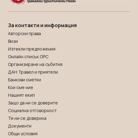
За контакти и информация
Авторски права
Визи
Изтекли предложения
Онлайн списък OРС
Организиране на събития
ДАН Травел и приятели
Банкови сметки
Кои сме ние
Нашият екип
Защо да ни се доверите
Социална отговорност
Те ни се довериха
Документи
Общи условия