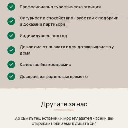
Мексико
Екскурзии в Словения
Професионална туристическа агенция
Намибия
Екскурзии във Франция
Сигурност и спокойствие - работим с подбрани
Непал
Екскурзии в Хърватия
и доказани партньори
Нова Зеландия
Екскурзия в Египет
Индивидуален подход
Оман
Екскурзии България
ОАЕ
До вас сме от първата идея до завръщането у
Екскурзии във Финландия
дома
Панама
Екскурзии в Шотландия
Качество без компромис
Парагвай
Екскурзии в Русия
Перу
Екскурзии в Исландия
Доверие, изградено във времето
Руанда
Екскурзии в Азербайджан
Саудитска Арабия
Екскурзии в Казакстан
Сейшели
Екскурзии в Нигерия
Другите за нас
Сингапур
Екскурзии в Норвегия
„Аз съм пътешественик и мореплавател - всеки ден
Тайланд
Екскурзии в Узбекистан
откривам нови земи в душата си.“