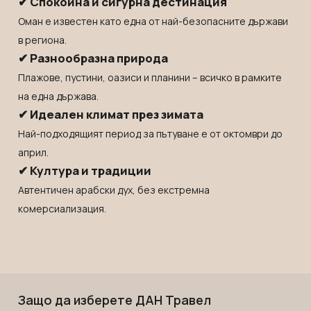
✔ Спокойна и сигурна дестинация
Индонезия
Екскурзии в Естония
Оман е известен като една от най-безопасните държави
Иран
Екскурзии в Катар
в региона.
Камбоджа
Екскурзии в Непал
✔ Разнообразна природа
Катар
Екскурзии в Полша
Плажове, пустини, оазиси и планини – всичко в рамките
Китай
Екскурзии в Сърбия
на една държава.
✔ Идеален климат през зимата
Колумбия
Екскурзии в Тунис
Най-подходящият период за пътуване е от октомври до
Коста Рика
Екскурзии в Унгария
април.
Куба
Екскурзии в Нидерландия
✔ Култура и традиции
Лаос
Екскурзии в Чехия
Автентичен арабски дух, без екстремна
Мавриций
Екскурзии в Йордания
комерсиализация.
Мадагаскар
Екскурзии в Малта
Малдиви
Екскурзии в Португалия
Малайзия
Екскурзии в Румъния
Мароко
Екскурзии в Северна Македония
Защо да изберете ДАН Травел