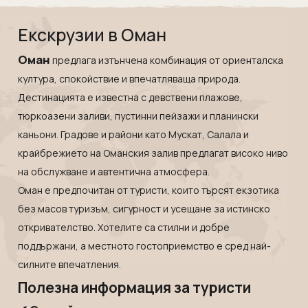
Аржентина
Екскурзии в Естония
Майски празници
Почивки в Черна гора
Австралия
Направи подарък
Екскурзии в Кипър
Екскрузии в Оман
Септемврийски празници
Почивки в Словения
Бахамите
Екскурзии в Латвия
Коледа
Почивки в Северна Македония
Оман
предлага изтънчена комбинация от ориенталска
Кои сме ние
Бахрейн
Екскурзии в Люксембург
Нова година
Почивки в Мароко
култура, спокойствие и впечатляваща природа.
Контакти
Бразилия
Екскурзии в Мароко
Дестинацията е известна с девствени плажове,
Почивки в Оман
Белиз
Екскрузии в Оман
тюркоазени заливи, пустинни пейзажи и планински
Проверка на
Почивки в Йордания
Попитай ни за оферта
резервация
каньони. Градове и райони като
Боливия
Мускат
,
Салала
и
Екскурзии в Черна гора
Почивки в Португалия
крайбрежието на Оманския залив предлагат високо ниво
Ботсвана
Екскурзии в Швейцария
СПА почивка
на обслужване и автентична атмосфера.
Венецуела
Екскурзии в Австрия
Почивки в Гърция
Оман е предпочитан от туристи, които търсят екзотика
Виетнам
Екскурзии в Армения
без масов туризъм, сигурност и усещане за истинско
Доминиканска република
Екскурзии в Белгия
откривателство. Хотелите са стилни и добре
Еквадор
поддържани, а местното гостоприемство е сред най-
Екскурзии във Виетнам
силните впечатления.
Зимбабве
Екскурзии в Германия
Полезна информация за туристи
Индия
Екскурзии в Дания