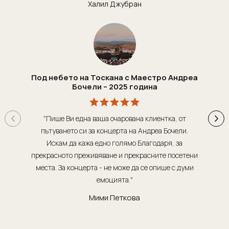
Танзания
Екскурзии в Канада
Халил Джубран
Уганда
Екскурзии в САЩ
Уругвай
Чили
Шри Ланка
Под небето на Тоскана с Маестро Андреа
Южна Африка
Бочели – 2025 година
Южна Корея
Япония
"Пише Ви една ваша очарована клиентка, от
"Т
пътуването си за концерта на Андреа Бочели.
о
Искам да кажа едно голямо Благодаря, за
орг
прекрасното преживяване и прекрасните посетени
места. За концерта - не може да се опише с думи
обсл
емоцията."
Мими Петкова