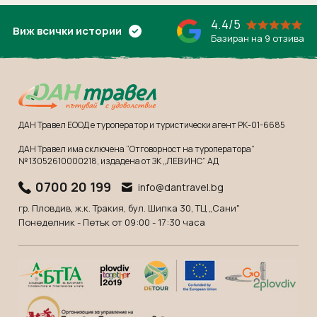
4.4/5
Виж всички истории
Базиран на 9 отзива
ДАН Травел ЕООД е туроператор и туристически агент РК-01-6685
ДАН Травел има сключена “Отговорност на туроператора”
№ 13052610000218
, издадена от ЗК „ЛЕВ ИНС” АД
0700 20 199
info@dantravel.bg
гр. Пловдив, ж.к. Тракия, бул. Шипка 30, ТЦ „Сани"
Понеделник - Петък от 09:00 - 17:30 часа