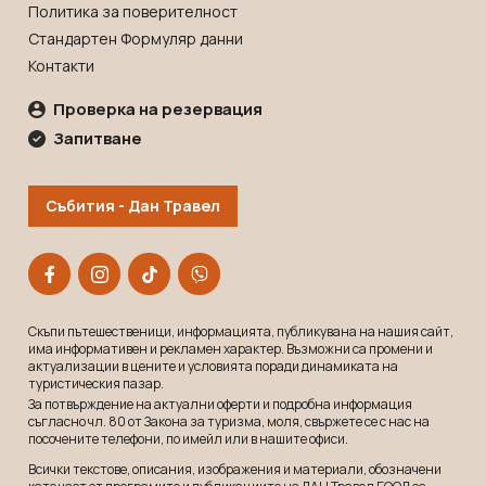
Политика за поверителност
Стандартен Формуляр данни
Контакти
Проверка на резервация
Запитване
Събития - Дан Травел
Скъпи пътешественици, информацията, публикувана на нашия сайт,
има информативен и рекламeн характер. Възможни са промени и
актуализации в цените и условията поради динамиката на
туристическия пазар.
За потвърждение на актуални оферти и подробна информация
съгласно чл. 80 от Закона за туризма, моля, свържете се с нас на
посочените телефони, по имейл или в нашите офиси.
Всички текстове, описания, изображения и материали, обозначени