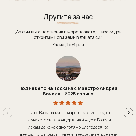
Танзания
Екскурзии в Канада
Уганда
Екскурзии в САЩ
Другите за нас
Уругвай
Чили
„Аз съм пътешественик и мореплавател - всеки ден
откривам нови земи в душата си.“
Шри Ланка
Халил Джубран
Южна Африка
Южна Корея
Япония
Под небето на Тоскана с Маестро Андреа
Бочели – 2025 година
"Пише Ви една ваша очарована клиентка, от
"Т
пътуването си за концерта на Андреа Бочели.
о
Искам да кажа едно голямо Благодаря, за
орг
прекрасното преживяване и прекрасните посетени