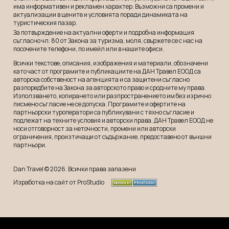
има информативен и рекламeн характер. Възможни са промени и
актуализации в цените и условията поради динамиката на
туристическия пазар.
За потвърждение на актуални оферти и подробна информация
съгласно чл. 80 от Закона за туризма, моля, свържете се с нас на
посочените телефони, по имейл или в нашите офиси.
Всички текстове, описания, изображения и материали, обозначени
като част от програмите и публикациите на ДАН Травел ЕООД са
авторска собственост на агенцията и са защитени съгласно
разпоредбите на Закона за авторското право и сродните му права.
Използването, копирането или разпространението им без изрично
писмено съгласие не се допуска. Програмите и офертите на
партньорски туроператори са публикувани с тяхно съгласие и
подлежат на техните условия и авторски права. ДАН Травел ЕООД не
носи отговорност за неточности, промени или авторски
ограничения, произтичащи от съдържание, предоставено от външни
партньори.
Dan Travel © 2026. Всички права запазени
Изработка на сайт от ProStudio