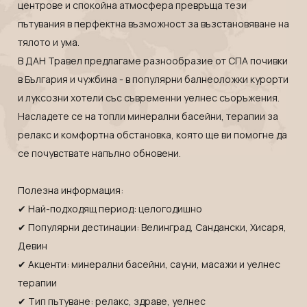
Индонезия
Екскурзии в Естония
центрове и спокойна атмосфера превръща тези
пътувания в перфектна възможност за възстановяване на
Иран
Екскурзии в Катар
тялото и ума.
Камбоджа
Екскурзии в Непал
В ДАН Травел предлагаме разнообразие от СПА почивки
Катар
Екскурзии в Полша
в България и чужбина - в популярни балнеоложки курорти
Китай
Екскурзии в Сърбия
и луксозни хотели със съвременни уелнес съоръжения.
Колумбия
Екскурзии в Тунис
Насладете се на топли минерални басейни, терапии за
Коста Рика
релакс и комфортна обстановка, която ще ви помогне да
Екскурзии в Унгария
се почувствате напълно обновени.
Куба
Екскурзии в Нидерландия
Лаос
Екскурзии в Чехия
Полезна информация:
Мавриций
Екскурзии в Йордания
✔ Най-подходящ период: целогодишно
Мадагаскар
Екскурзии в Малта
✔ Популярни дестинации: Велинград, Сандански, Хисаря,
Малдиви
Екскурзии в Португалия
Девин
✔ Акценти: минерални басейни, сауни, масажи и уелнес
Малайзия
Екскурзии в Румъния
терапии
Мароко
Екскурзии в Северна Македония
✔ Тип пътуване: релакс, здраве, уелнес