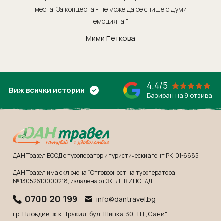
места. За концерта - не може да се опише с думи
обсл
емоцията."
Мими Петкова
4.4/5
Виж всички истории
Базиран на 9 отзива
ДАН Травел ЕООД е туроператор и туристически агент РК-01-6685
ДАН Травел има сключена “Отговорност на туроператора”
№ 13052610000218
, издадена от ЗК „ЛЕВ ИНС” АД
0700 20 199
info@dantravel.bg
гр. Пловдив, ж.к. Тракия, бул. Шипка 30, ТЦ „Сани"