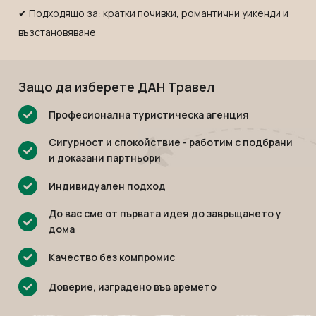
Мексико
Екскурзии в Словения
✔ Подходящо за: кратки почивки, романтични уикенди и
Намибия
Екскурзии във Франция
възстановяване
Непал
Екскурзии в Хърватия
Нова Зеландия
Екскурзия в Египет
Защо да изберете ДАН Травел
Оман
Екскурзии България
Професионална туристическа агенция
ОАЕ
Екскурзии във Финландия
Панама
Екскурзии в Шотландия
Сигурност и спокойствие - работим с подбрани
и доказани партньори
Парагвай
Екскурзии в Русия
Перу
Екскурзии в Исландия
Индивидуален подход
Руанда
Екскурзии в Азербайджан
До вас сме от първата идея до завръщането у
Саудитска Арабия
дома
Екскурзии в Казакстан
Сейшели
Екскурзии в Нигерия
Качество без компромис
Сингапур
Екскурзии в Норвегия
Доверие, изградено във времето
Тайланд
Екскурзии в Узбекистан