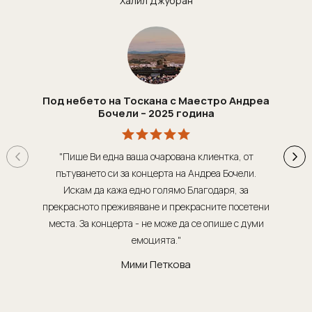
Халил Джубран
Мексико
Екскурзии в Словения
Намибия
Екскурзии във Франция
Непал
Екскурзии в Хърватия
Нова Зеландия
Екскурзия в Египет
Оман
Екскурзии България
Под небето на Тоскана с Маестро Андреа
Бочели – 2025 година
ОАЕ
Екскурзии във Финландия
Панама
Екскурзии в Шотландия
"Пише Ви една ваша очарована клиентка, от
"Т
Парагвай
Екскурзии в Русия
пътуването си за концерта на Андреа Бочели.
о
Перу
Екскурзии в Исландия
Искам да кажа едно голямо Благодаря, за
орг
Руанда
Екскурзии в Азербайджан
прекрасното преживяване и прекрасните посетени
места. За концерта - не може да се опише с думи
обсл
Саудитска Арабия
Екскурзии в Казакстан
емоцията."
Сейшели
Екскурзии в Нигерия
Мими Петкова
Сингапур
Екскурзии в Норвегия
Тайланд
Екскурзии в Узбекистан