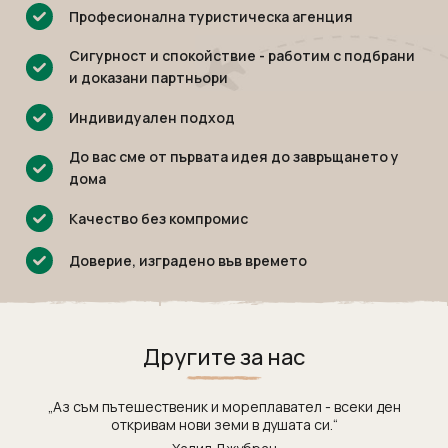
Индонезия
Екскурзии в Естония
Професионална туристическа агенция
Иран
Екскурзии в Катар
Сигурност и спокойствие - работим с подбрани
Камбоджа
Екскурзии в Непал
и доказани партньори
Катар
Екскурзии в Полша
Индивидуален подход
Китай
Екскурзии в Сърбия
До вас сме от първата идея до завръщането у
Колумбия
Екскурзии в Тунис
дома
Коста Рика
Екскурзии в Унгария
Качество без компромис
Куба
Екскурзии в Нидерландия
Лаос
Доверие, изградено във времето
Екскурзии в Чехия
Мавриций
Екскурзии в Йордания
Мадагаскар
Екскурзии в Малта
Другите за нас
Малдиви
Екскурзии в Португалия
Малайзия
Екскурзии в Румъния
„Аз съм пътешественик и мореплавател - всеки ден
Мароко
Екскурзии в Северна Македония
откривам нови земи в душата си.“