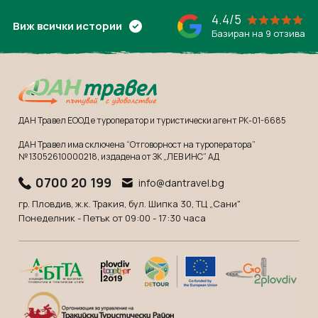
Танзания
Екскурзии в Канада
4.4/5
Виж всички истории
Уганда
Екскурзии в САЩ
Базиран на 9 отзива
Уругвай
Чили
Шри Ланка
Южна Африка
ДАН Травел ЕООД е туроператор и туристически агент РК-01-6685
Южна Корея
ДАН Травел има сключена “Отговорност на туроператора”
№ 13052610000218
, издадена от ЗК „ЛЕВ ИНС” АД
Япония
0700 20 199
info@dantravel.bg
гр. Пловдив, ж.к. Тракия, бул. Шипка 30, ТЦ „Сани"
Понеделник - Петък от 09:00 - 17:30 часа