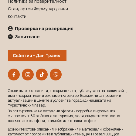
Политика за поверителност
Стандартен Формуляр данни
Контакти
Проверка на резервация
Запитване
Събития - Дан Травел
Скъпи пътешественици, информацията, публикувана на нашия сайт,
има информативен и рекламeн характер. Възможни са промени и
актуализации в цените и условията поради динамиката на
туристическия пазар.
За потвърждение на актуални оферти и подробна информация
съгласно чл. 80 от Закона за туризма, моля, свържете се с нас на
посочените телефони, по имейл или в нашите офиси.
Всички текстове, описания, изображения и материали, обозначени
като част от програмите и публикациите на ДАН Травел ЕООД са