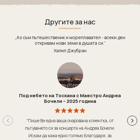
Индонезия
Екскурзии в Естония
Иран
Екскурзии в Катар
Другите за нас
Камбоджа
Екскурзии в Непал
Катар
Екскурзии в Полша
„Аз съм пътешественик и мореплавател - всеки ден
Китай
Екскурзии в Сърбия
откривам нови земи в душата си.“
Халил Джубран
Колумбия
Екскурзии в Тунис
Коста Рика
Екскурзии в Унгария
Куба
Екскурзии в Нидерландия
Лаос
Екскурзии в Чехия
Мавриций
Екскурзии в Йордания
Под небето на Тоскана с Маестро Андреа
Бочели – 2025 година
Мадагаскар
Екскурзии в Малта
Малдиви
Екскурзии в Португалия
"Пише Ви една ваша очарована клиентка, от
"Т
Малайзия
Екскурзии в Румъния
пътуването си за концерта на Андреа Бочели.
о
Мароко
Екскурзии в Северна Македония
Искам да кажа едно голямо Благодаря, за
орг