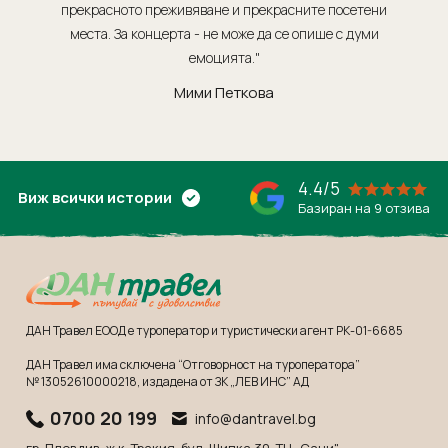
Мексико
Екскурзии в Словения
прекрасното преживяване и прекрасните посетени
места. За концерта - не може да се опише с думи
обсл
Намибия
Екскурзии във Франция
емоцията."
Непал
Екскурзии в Хърватия
Мими Петкова
Нова Зеландия
Екскурзия в Египет
Оман
Екскурзии България
ОАЕ
Екскурзии във Финландия
4.4/5
Панама
Виж всички истории
Екскурзии в Шотландия
Базиран на 9 отзива
Парагвай
Екскурзии в Русия
Перу
Екскурзии в Исландия
Руанда
Екскурзии в Азербайджан
Саудитска Арабия
Екскурзии в Казакстан
ДАН Травел ЕООД е туроператор и туристически агент РК-01-6685
Сейшели
Екскурзии в Нигерия
ДАН Травел има сключена “Отговорност на туроператора”
№ 13052610000218
, издадена от ЗК „ЛЕВ ИНС” АД
Сингапур
Екскурзии в Норвегия
0700 20 199
info@dantravel.bg
Тайланд
Екскурзии в Узбекистан