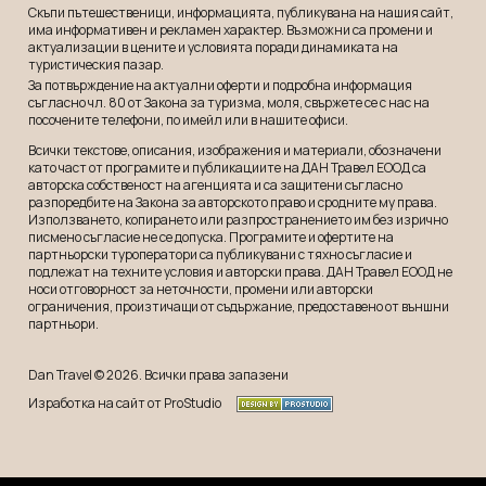
Скъпи пътешественици, информацията, публикувана на нашия сайт,
има информативен и рекламeн характер. Възможни са промени и
актуализации в цените и условията поради динамиката на
туристическия пазар.
За потвърждение на актуални оферти и подробна информация
съгласно чл. 80 от Закона за туризма, моля, свържете се с нас на
посочените телефони, по имейл или в нашите офиси.
Всички текстове, описания, изображения и материали, обозначени
като част от програмите и публикациите на ДАН Травел ЕООД са
авторска собственост на агенцията и са защитени съгласно
разпоредбите на Закона за авторското право и сродните му права.
Използването, копирането или разпространението им без изрично
писмено съгласие не се допуска. Програмите и офертите на
партньорски туроператори са публикувани с тяхно съгласие и
подлежат на техните условия и авторски права. ДАН Травел ЕООД не
носи отговорност за неточности, промени или авторски
ограничения, произтичащи от съдържание, предоставено от външни
партньори.
Dan Travel © 2026. Всички права запазени
Изработка на сайт от ProStudio