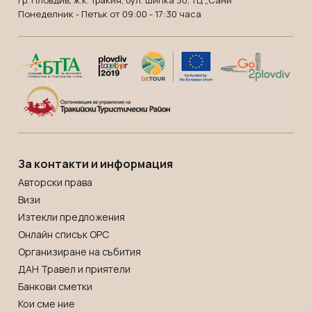
гр. Пловдив, ж.к. Тракия, бул. Шипка 30, ТЦ „Сани"
Танзания
Екскурзии в Канада
Понеделник - Петък от 09:00 - 17:30 часа
Уганда
Екскурзии в САЩ
Уругвай
Чили
Шри Ланка
Южна Африка
Южна Корея
Япония
За контакти и информация
Авторски права
Визи
Изтекли предложения
Онлайн списък OРС
Организиране на събития
ДАН Травел и приятели
Банкови сметки
Кои сме ние