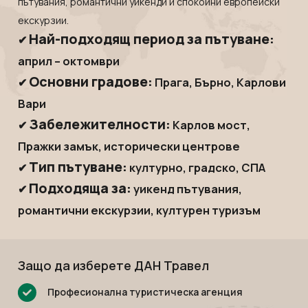
пътувания, романтични уикенди и спокойни европейски
Мексико
Екскурзии в Словения
екскурзии.
Намибия
Екскурзии във Франция
Най-подходящ период за пътуване:
✔
Непал
Екскурзии в Хърватия
април – октомври
Нова Зеландия
Екскурзия в Египет
Основни градове:
✔
Прага, Бърно, Карлови
Оман
Екскурзии България
Вари
ОАЕ
Екскурзии във Финландия
Забележителности:
✔
Карлов мост,
Панама
Екскурзии в Шотландия
Пражки замък, исторически центрове
Парагвай
Екскурзии в Русия
Тип пътуване:
✔
културно, градско, СПА
Перу
Екскурзии в Исландия
Подходяща за:
✔
уикенд пътувания,
Руанда
Екскурзии в Азербайджан
романтични екскурзии, културен туризъм
Саудитска Арабия
Екскурзии в Казакстан
Сейшели
Екскурзии в Нигерия
Защо да изберете ДАН Травел
Сингапур
Екскурзии в Норвегия
Тайланд
Екскурзии в Узбекистан
Професионална туристическа агенция