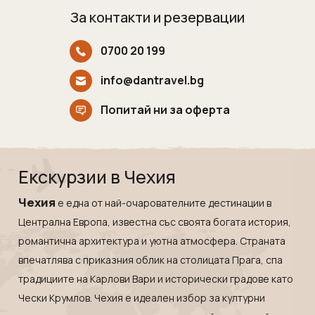
Индонезия
Екскурзии в Естония
За контакти и резервации
Иран
Екскурзии в Катар
Камбоджа
Екскурзии в Непал
0700 20 199
Катар
Екскурзии в Полша
info@dantravel.bg
Китай
Екскурзии в Сърбия
Попитай ни за оферта
Колумбия
Екскурзии в Тунис
Коста Рика
Екскурзии в Унгария
Куба
Екскурзии в Нидерландия
Екскурзии в Чехия
Лаос
Екскурзии в Чехия
Чехия
е една от най-очарователните дестинации в
Мавриций
Екскурзии в Йордания
Централна Европа, известна със своята богата история,
Мадагаскар
Екскурзии в Малта
романтична архитектура и уютна атмосфера. Страната
Малдиви
Екскурзии в Португалия
впечатлява с приказния облик на столицата
Прага
, спа
Малайзия
Екскурзии в Румъния
традициите на
Карлови Вари
и исторически градове като
Мароко
Екскурзии в Северна Македония
Чески Крумлов
. Чехия е идеален избор за културни