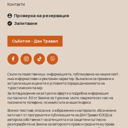
Контакти
Проверка на резервация
Запитване
Събития - Дан Травел
Скъпи пътешественици, информацията, публикувана на нашия сайт,
има информативен и рекламeн характер. Възможни са промени и
актуализации в цените и условията поради динамиката на
туристическия пазар.
За потвърждение на актуални оферти и подробна информация
съгласно чл. 80 от Закона за туризма, моля, свържете се с нас на
посочените телефони, по имейл или в нашите офиси.
Всички текстове, описания, изображения и материали, обозначени
като част от програмите и публикациите на ДАН Травел ЕООД са
авторска собственост на агенцията и са защитени съгласно
разпоредбите на Закона за авторското право и сродните му права.