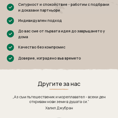
Танзания
Екскурзии в Канада
Сигурност и спокойствие - работим с подбрани
Уганда
Екскурзии в САЩ
и доказани партньори
Уругвай
Индивидуален подход
Чили
До вас сме от първата идея до завръщането у
Шри Ланка
дома
Южна Африка
Качество без компромис
Южна Корея
Доверие, изградено във времето
Япония
Другите за нас
„Аз съм пътешественик и мореплавател - всеки ден
откривам нови земи в душата си.“
Халил Джубран