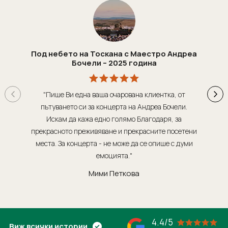
Под небето на Тоскана с Маестро Андреа
Бочели – 2025 година
"Пише Ви една ваша очарована клиентка, от
"Т
пътуването си за концерта на Андреа Бочели.
о
Искам да кажа едно голямо Благодаря, за
орг
прекрасното преживяване и прекрасните посетени
места. За концерта - не може да се опише с думи
обсл
емоцията."
Мими Петкова
4.4/5
Виж всички истории