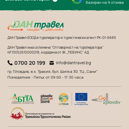
Базиран на 9 отзива
ДАН Травел ЕООД е туроператор и туристически агент РК-01-6685
ДАН Травел има сключена “Отговорност на туроператора”
№ 13052610000218
, издадена от ЗК „ЛЕВ ИНС” АД
0700 20 199
info@dantravel.bg
гр. Пловдив, ж.к. Тракия, бул. Шипка 30, ТЦ „Сани"
Понеделник - Петък от 09:00 - 17:30 часа