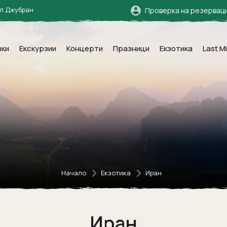
ан
Проверка на резервац
вки
Екскурзии
Концерти
Празници
Екзотика
Last M
Начало
Екзотика
Иран
Иран