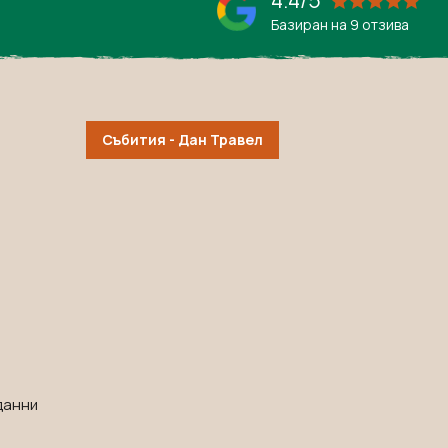
4.4/5
Базиран на 9 отзива
Събития - Дан Травел
данни