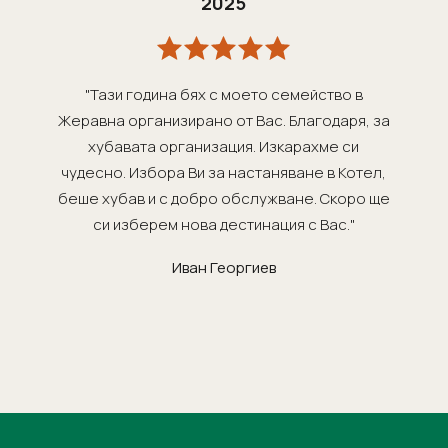
2025
"Тази година бях с моето семейство в
Жеравна организирано от Вас. Благодаря, за
хубавата организация. Изкарахме си
чудесно. Избора Ви за настаняване в Котел,
беше хубав и с добро обслужване. Скоро ще
си изберем нова дестинация с Вас."
Иван Георгиев