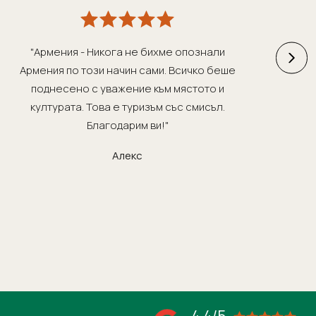
"Армения - Никога не бихме опознали
"
Армения по този начин сами. Всичко беше
поднесено с уважение към мястото и
ра
културата. Това е туризъм със смисъл.
нап
Благодарим ви!"
п
Алекс