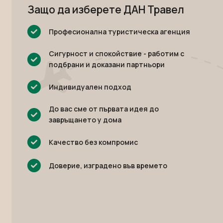
Защо да изберете ДАН Травел
Професионална туристическа агенция
Сигурност и спокойствие - работим с
подбрани и доказани партньори
Индивидуален подход
До вас сме от първата идея до
завръщането у дома
Качество без компромис
Доверие, изградено във времето