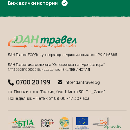
Виж всички истории
ДАН Травел ЕООД е туроператор и туристически агент РК-01-6685
ДАН Травел има сключена “Отговорност на туроператора”
№ 13052610000218
, издадена от ЗК „ЛЕВ ИНС” АД
0700 20 199
info@dantravel.bg
гр. Пловдив, ж.к. Тракия, бул. Шипка 30, ТЦ „Сани"
Понеделник - Петък от 09:00 - 17:30 часа