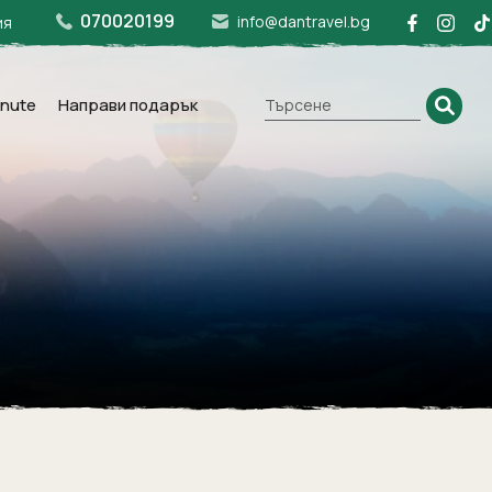
070020199
info@dantravel.bg
ия
inute
Направи подарък