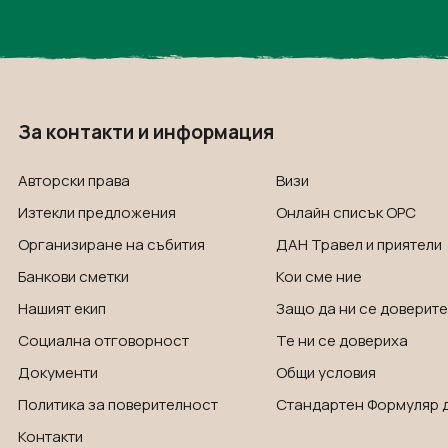
За контакти и информация
Авторски права
Визи
Изтекли предложения
Онлайн списък OРС
Организиране на събития
ДАН Травел и приятели
Банкови сметки
Кои сме ние
Нашият екип
Защо да ни се доверите
Социална отговорност
Те ни се довериха
Документи
Общи условия
Политика за поверителност
Стандартен Формуляр 
Контакти