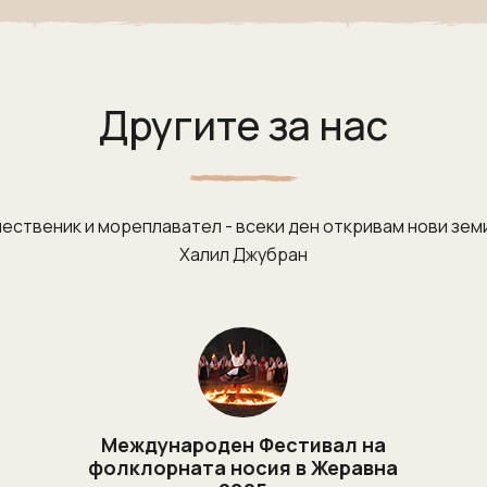
Другите за нас
ественик и мореплавател - всеки ден откривам нови земи
Халил Джубран
Международен Фестивал на
фолклорната носия в Жеравна