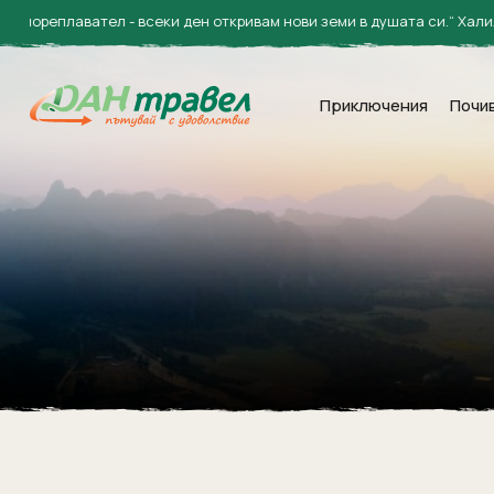
лавател - всеки ден откривам нови земи в душата си.“ Халил Джубр
Приключения
Почи