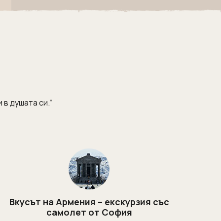
 в душата си.“
Вкусът на Армения – екскурзия със
K
самолет от София
ба