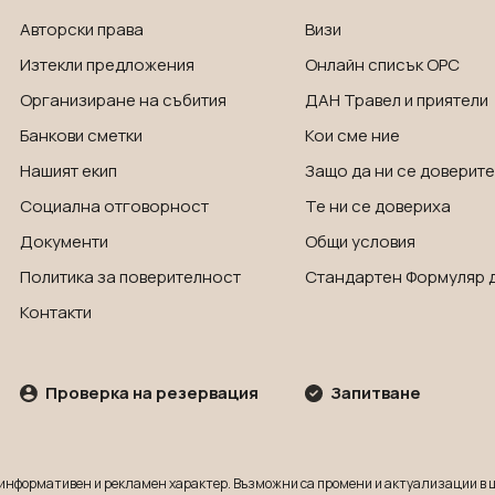
Авторски права
Визи
Изтекли предложения
Онлайн списък OРС
Организиране на събития
ДАН Травел и приятели
Банкови сметки
Кои сме ние
Нашият екип
Защо да ни се доверите
Социална отговорност
Те ни се довериха
Документи
Общи условия
Политика за поверителност
Стандартен Формуляр 
Контакти
Проверка на резервация
Запитване
информативен и рекламeн характер. Възможни са промени и актуализации в ц