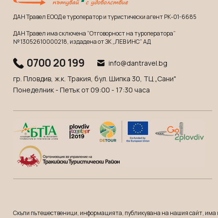
ДАН Травел ЕООД е туроператор и туристически агент РК-01-6685
ДАН Травел има сключена “Отговорност на туроператора”
№ 13052610000218
, издадена от ЗК „ЛЕВ ИНС” АД
0700 20 199
info@dantravel.bg
гр. Пловдив, ж.к. Тракия, бул. Шипка 30, ТЦ „Сани"
Понеделник - Петък от 09:00 - 17:30 часа
Скъпи пътешественици, информацията, публикувана на нашия сайт, има 