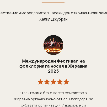
ественик и мореплавател - всеки ден откривам нови земи
Халил Джубран
Международен Фестивал на
фолклорната носия в Жеравна
2025
"Тази година бях с моето семейство в
Жеравна организирано от Вас. Благодаря, за
хубавата организация. Изкарахме си