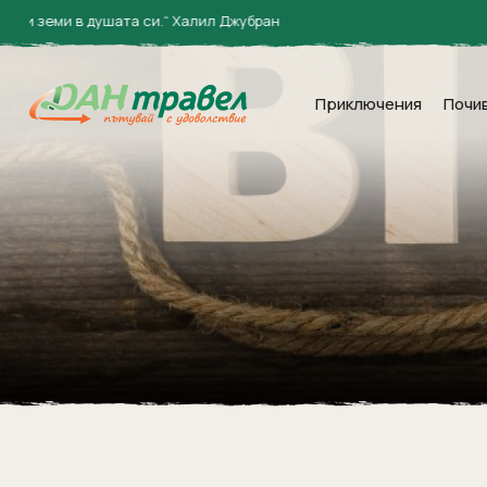
в душата си.“ Халил Джубран
Приключения
Почи