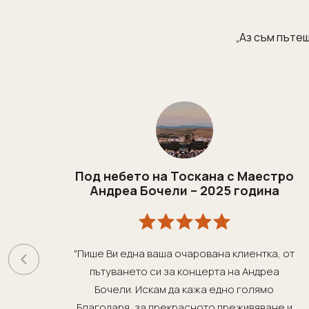
„Аз съм пътеш
Под небето на Тоскана с Маестро
Андреа Бочели – 2025 година
"Пише Ви една ваша очарована клиентка, от
пътуването си за концерта на Андреа
Бочели. Искам да кажа едно голямо
Благодаря, за прекрасното преживяване и