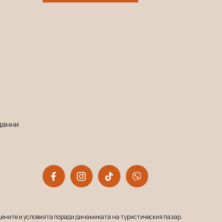
данни
ените и условията поради динамиката на туристическия пазар.