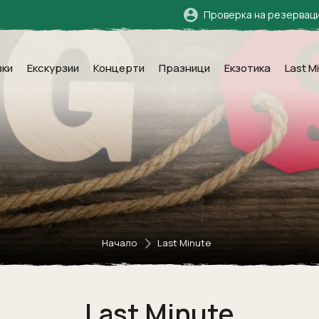
Проверка на резервац
вки
Екскурзии
Концерти
Празници
Екзотика
Last M
Начало
Last Minute
Last Minute