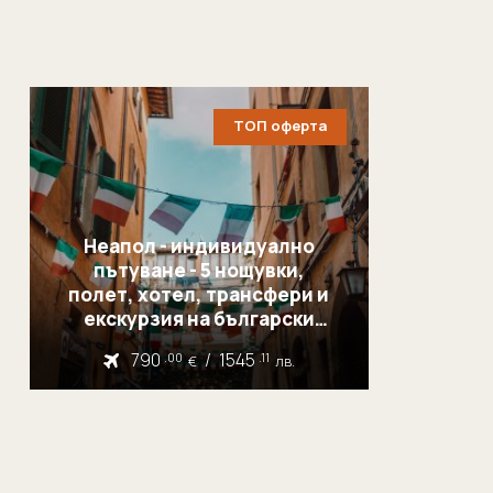
ТОП оферта
Неапол - индивидуално
пътуване - 5 нощувки,
полет, хотел, трансфери и
екскурзия на български
език
790
/
1545
.00
.11
€
лв.