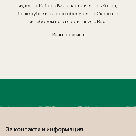
чудесно. Избора Ви за настаняване в Котел,
беше хубав и с добро обслужване. Скоро ще
си изберем нова дестинация с Вас."
Иван Георгиев
За контакти и информация