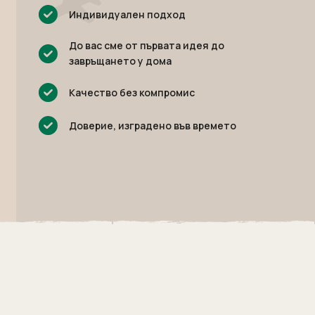
Индивидуален подход
До вас сме от първата идея до
завръщането у дома
Качество без компромис
Доверие, изградено във времето