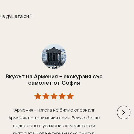
 в душата си.“
Вкусът на Армения – екскурзия със
K
самолет от София
ба
"Армения - Никога не бихме опознали
"
Армения по този начин сами. Всичко беше
поднесено с уважение към мястото и
ра
културата. Това е туризъм със смисъл.
нап