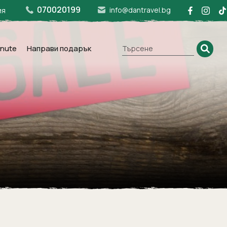
070020199
info@dantravel.bg
ия
inute
Направи подарък