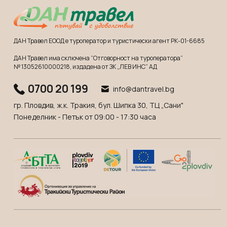
ДАН Травел ЕООД е туроператор и туристически агент РК-01-6685
ДАН Травел има сключена “Отговорност на туроператора”
№ 13052610000218
, издадена от ЗК „ЛЕВ ИНС” АД
0700 20 199
info@dantravel.bg
гр. Пловдив, ж.к. Тракия, бул. Шипка 30, ТЦ „Сани"
Понеделник - Петък от 09:00 - 17:30 часа