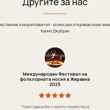
Другите за нас
ественик и мореплавател - всеки ден откривам нови земи
Халил Джубран
Международен Фестивал на
фолклорната носия в Жеравна
2025
"Тази година бях с моето семейство в