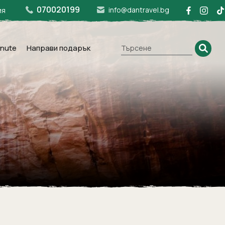
070020199
info@dantravel.bg
ия
inute
Направи подарък