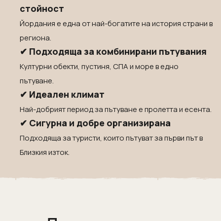
стойност
Йордания е една от най-богатите на история страни в
региона.
✔ Подходяща за комбинирани пътувания
Културни обекти, пустиня, СПА и море в едно
пътуване.
✔ Идеален климат
Най-добрият период за пътуване е пролетта и есента.
✔ Сигурна и добре организирана
Подходяща за туристи, които пътуват за първи път в
Близкия изток.