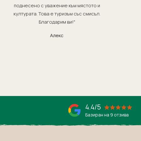
поднесено с уважение към мястото и
ра
културата. Това е туризъм със смисъл.
нап
Благодарим ви!"
п
Алекс
4.4/5
Базиран на 9 отзива