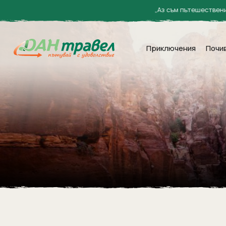
„Аз съм пътешественик и морепл
Приключения
Почи