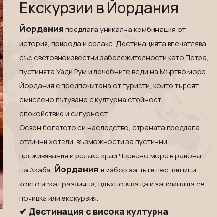
Екскурзии в Йордания
Йордания
предлага уникална комбинация от
история, природа и релакс. Дестинацията впечатлява
със световноизвестни забележителности като
Петра
,
пустинята
Уади Рум
и лечебните води на
Мъртво море
.
Йордания е предпочитана от туристи, които търсят
смислено пътуване с културна стойност,
спокойствие и сигурност.
Освен богатото си наследство, страната предлага
отлични хотели, възможности за пустинни
преживявания и релакс край Червено море в района
Йордания
на
Акаба
.
е избор за пътешественици,
които искат различна, вдъхновяваща и запомняща се
почивка или екскурзия.
✔ Дестинация с висока културна