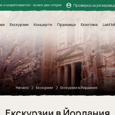
авател - всеки ден откривам нови земи в душата си.“ Халил Джубран
Проверка на резервац
вки
Екскурзии
Концерти
Празници
Екзотика
Last M
Начало
Екскурзии
Екскурзии в Йордания
Екскурзии в Йордания