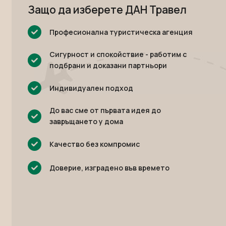
Защо да изберете ДАН Травел
Професионална туристическа агенция
Сигурност и спокойствие - работим с
подбрани и доказани партньори
Индивидуален подход
До вас сме от първата идея до
завръщането у дома
Качество без компромис
Доверие, изградено във времето