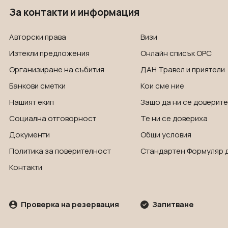
За контакти и информация
Авторски права
Визи
Изтекли предложения
Онлайн списък OРС
Организиране на събития
ДАН Травел и приятели
Банкови сметки
Кои сме ние
Нашият екип
Защо да ни се доверите
Социална отговорност
Те ни се довериха
Документи
Общи условия
Политика за поверителност
Стандартен Формуляр 
Контакти
Проверка на резервация
Запитване