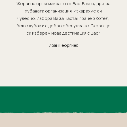
Жеравна организирано от Вас. Благодаря, за
хубавата организация. Изкарахме си
чудесно. Избора Ви за настаняване в Котел,
беше хубав и с добро обслужване. Скоро ще
си изберем нова дестинация с Вас."
Иван Георгиев