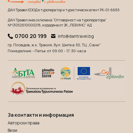
ДАН Травел ЕООД е туроператор и туристически агент РК-01-6685
ДАН Травел има сключена “Отговорност на туроператора”
№ 13052610000218
, издадена от ЗК „ЛЕВ ИНС” АД
0700 20 199
info@dantravel.bg
гр. Пловдив, ж.к. Тракия, бул. Шипка 30, ТЦ „Сани"
Понеделник - Петък от 09:00 - 17:30 часа
За контакти и информация
Авторски права
Визи