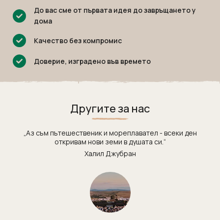
До вас сме от първата идея до завръщането у
дома
Качество без компромис
Доверие, изградено във времето
Другите за нас
„Аз съм пътешественик и мореплавател - всеки ден
откривам нови земи в душата си.“
Халил Джубран