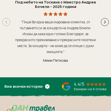
Под небето на Тоскана с Маестро Андреа
Бочели – 2025 година
"Пише Ви една ваша очарована клиентка, от
"Т
пътуването си за концерта на Андреа Бочели.
о
Искам да кажа едно голямо Благодаря, за
орг
прекрасното преживяване и прекрасните посетени
места. За концерта - не може да се опише с думи
обсл
емоцията."
Мими Петкова
4.4/5
Виж всички истории
Базиран на 9 отзива