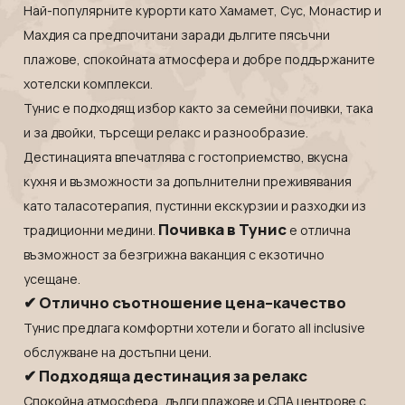
Танзания
Екскурзии в Канада
Най-популярните курорти като
Хамамет
,
Сус
,
Монастир
и
Уганда
Екскурзии в САЩ
Махдия
са предпочитани заради дългите пясъчни
плажове, спокойната атмосфера и добре поддържаните
Уругвай
хотелски комплекси.
Чили
Тунис е подходящ избор както за семейни почивки, така
Шри Ланка
и за двойки, търсещи релакс и разнообразие.
Южна Африка
Дестинацията впечатлява с гостоприемство, вкусна
Южна Корея
кухня и възможности за допълнителни преживявания
Япония
като таласотерапия, пустинни екскурзии и разходки из
Почивка в Тунис
традиционни медини.
е отлична
възможност за безгрижна ваканция с екзотично
усещане.
✔ Отлично съотношение цена–качество
Тунис предлага комфортни хотели и богато all inclusive
обслужване на достъпни цени.
✔ Подходяща дестинация за релакс
Спокойна атмосфера, дълги плажове и СПА центрове с