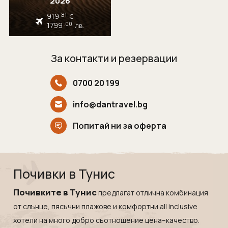
2026
Мексико
Екскурзии в Словения
919
.81
€
Намибия
Екскурзии във Франция
1799
.00
лв.
Непал
Екскурзии в Хърватия
Нова Зеландия
Екскурзия в Египет
За контакти и резервации
Оман
Екскурзии България
0700 20 199
ОАЕ
Екскурзии във Финландия
Панама
Екскурзии в Шотландия
info@dantravel.bg
Парагвай
Екскурзии в Русия
Попитай ни за оферта
Перу
Екскурзии в Исландия
Руанда
Екскурзии в Азербайджан
Саудитска Арабия
Екскурзии в Казакстан
Почивки в Тунис
Сейшели
Екскурзии в Нигерия
Почивките в Тунис
предлагат отлична комбинация
Сингапур
Екскурзии в Норвегия
от слънце, пясъчни плажове и комфортни all inclusive
Тайланд
Екскурзии в Узбекистан
хотели на много добро съотношение цена–качество.