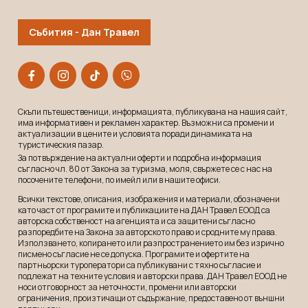
Събития - Дан Травел
Скъпи пътешественици, информацията, публикувана на нашия сайт,
има информативен и рекламeн характер. Възможни са промени и
актуализации в цените и условията поради динамиката на
туристическия пазар.
За потвърждение на актуални оферти и подробна информация
съгласно чл. 80 от Закона за туризма, моля, свържете се с нас на
посочените телефони, по имейл или в нашите офиси.
Всички текстове, описания, изображения и материали, обозначени
като част от програмите и публикациите на ДАН Травел ЕООД са
авторска собственост на агенцията и са защитени съгласно
разпоредбите на Закона за авторското право и сродните му права.
Използването, копирането или разпространението им без изрично
писмено съгласие не се допуска. Програмите и офертите на
партньорски туроператори са публикувани с тяхно съгласие и
подлежат на техните условия и авторски права. ДАН Травел ЕООД не
носи отговорност за неточности, промени или авторски
ограничения, произтичащи от съдържание, предоставено от външни