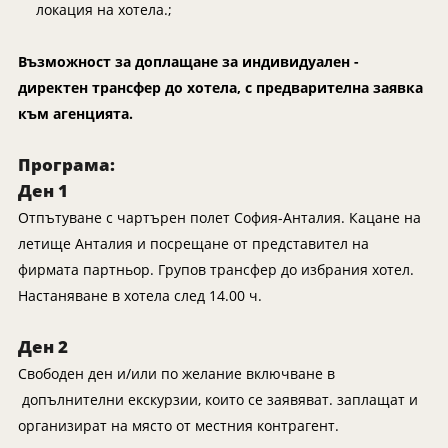
Танзания
Екскурзии в Канада
локация на хотела.;
Уганда
Екскурзии в САЩ
Възможност за доплащане за индивидуален -
Уругвай
директен трансфер до хотела, с предварителна заявка
Чили
към агенцията.
Шри Ланка
Програма:
Южна Африка
Ден 1
Южна Корея
Отпътуване с чартърен полет София-Анталия. Кацане на
Япония
летище Анталия и посрещане от представител на
фирмата партньор. Групов трансфер до избрания хотел.
Настаняване в хотела след 14.00 ч.
Ден 2
Свободен ден и/или по желание включване в
допълнителни екскурзии, които се заявяват. заплащат и
организират на място от местния контрагент.