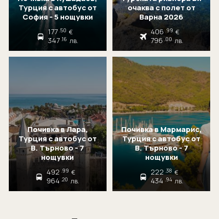
Турция с автобус от
очаква с полет от
София - 5 нощувки
Варна 2026
177
406
.50
.99
€
€
347
796
.16
.00
лв.
лв.
Почивка в Лара,
Почивка в Мармарис,
Турция с автобус от
Турция с автобус от
В. Търново - 7
В. Търново - 7
нощувки
нощувки
492
222
.99
.38
€
€
964
434
.20
.94
лв.
лв.