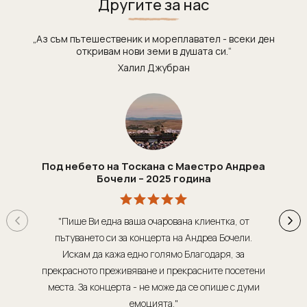
Другите за нас
„Аз съм пътешественик и мореплавател - всеки ден
откривам нови земи в душата си.“
Халил Джубран
Под небето на Тоскана с Маестро Андреа
Бочели – 2025 година
"Пише Ви една ваша очарована клиентка, от
"Т
пътуването си за концерта на Андреа Бочели.
о
Искам да кажа едно голямо Благодаря, за
орг
прекрасното преживяване и прекрасните посетени
места. За концерта - не може да се опише с думи
обсл
емоцията."