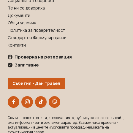
Социална отговорност
Те ни се довериха
Документи
Общи условия
Политика за поверителност
Стандартен Формуляр данни
Контакти
Проверка на резервация
Запитване
Събития - Дан Травел
Скъпи пътешественици, информацията, публикувана на нашия сайт,
има информативен и рекламeн характер. Възможни са промени и
актуализации в цените и условията поради динамиката на
туристическия пазар.