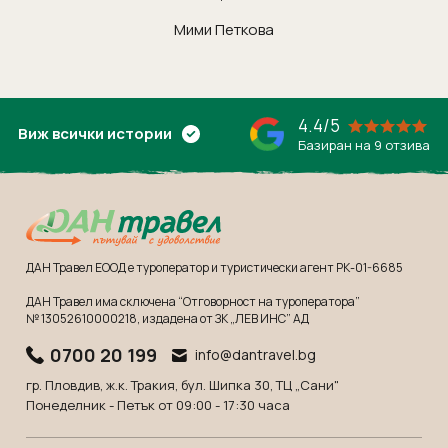
Мими Петкова
4.4/5
Виж всички истории
Базиран на 9 отзива
ДАН Травел ЕООД е туроператор и туристически агент РК-01-6685
ДАН Травел има сключена “Отговорност на туроператора”
№ 13052610000218
, издадена от ЗК „ЛЕВ ИНС” АД
0700 20 199
info@dantravel.bg
гр. Пловдив, ж.к. Тракия, бул. Шипка 30, ТЦ „Сани"
Понеделник - Петък от 09:00 - 17:30 часа