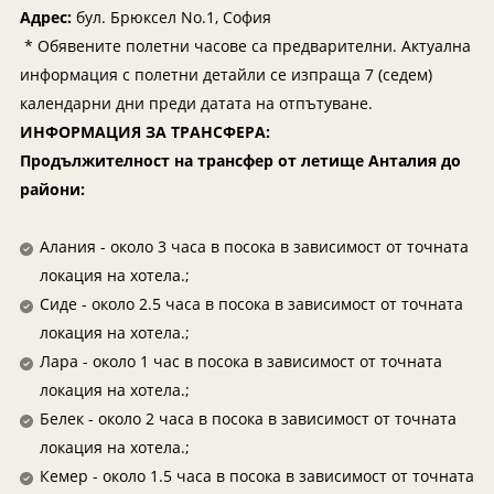
Мексико
Екскурзии в Словения
Адрес:
бул. Брюксел No.1, София
Намибия
Екскурзии във Франция
* Обявените полетни часове са предварителни. Актуална
информация с полетни детайли се изпраща 7 (седем)
Непал
Екскурзии в Хърватия
календарни дни преди датата на отпътуване.
Нова Зеландия
Екскурзия в Египет
ИНФОРМАЦИЯ ЗА ТРАНСФЕРА:
Оман
Екскурзии България
Продължителност на трансфер от летище Анталия до
ОАЕ
Екскурзии във Финландия
райони:
Панама
Екскурзии в Шотландия
Алания - около 3 часа в посока в зависимост от точната
Парагвай
Екскурзии в Русия
локация на хотела.;
Перу
Екскурзии в Исландия
Сиде - около 2.5 часа в посока в зависимост от точната
Руанда
Екскурзии в Азербайджан
локация на хотела.;
Саудитска Арабия
Екскурзии в Казакстан
Лара - около 1 час в посока в зависимост от точната
локация на хотела.;
Сейшели
Екскурзии в Нигерия
Белек - около 2 часа в посока в зависимост от точната
Сингапур
Екскурзии в Норвегия
локация на хотела.;
Тайланд
Екскурзии в Узбекистан
Кемер - около 1.5 часа в посока в зависимост от точната