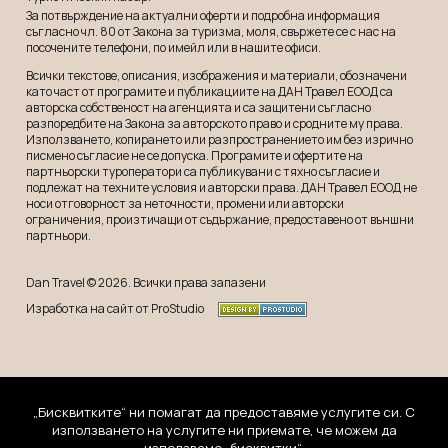
За потвърждение на актуални оферти и подробна информация
съгласно чл. 80 от Закона за туризма, моля, свържете се с нас на
посочените телефони, по имейл или в нашите офиси.
Всички текстове, описания, изображения и материали, обозначени
като част от програмите и публикациите на ДАН Травел ЕООД са
авторска собственост на агенцията и са защитени съгласно
разпоредбите на Закона за авторското право и сродните му права.
Използването, копирането или разпространението им без изрично
писмено съгласие не се допуска. Програмите и офертите на
партньорски туроператори са публикувани с тяхно съгласие и
подлежат на техните условия и авторски права. ДАН Травел ЕООД не
носи отговорност за неточности, промени или авторски
ограничения, произтичащи от съдържание, предоставено от външни
партньори.
Dan Travel © 2026. Всички права запазени
Изработка на сайт от ProStudio
„Бисквитките“ ни помагат да предоставяме услугите си. С
използването на услугите ни приемате, че можем да