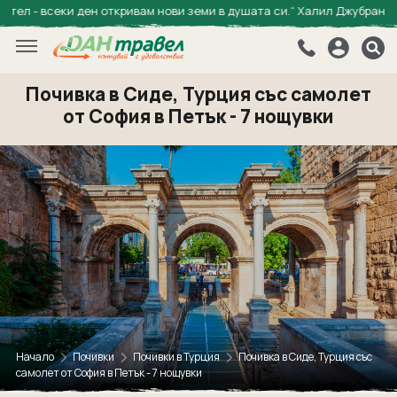
 всеки ден откривам нови земи в душата си.“ Халил Джубран
Почивка в Сиде, Турция със самолет
Приключения
от София в Петък - 7 нощувки
Почивки
Почивки в Турция
Екскурзии
Почивки в Египет
Екскурзии в Италия
Почивки в Италия
Концерти
Екскурзии в Гърция
Почивки в Испания
Екскурзии в Турция
Празници
Почивки в Тунис
Екскурзии в Словакия
Свети Валентин
Почивки в Албания
Екзотика
Екскурзии в Албания
Трети март
Почивки в Хърватия
Начало
Почивки
Почивки в Турция
Почивка в Сиде, Турция със
Кения
самолет от София в Петък - 7 нощувки
Екскурзии в Босна и Херцеговина
Великден
Last Minute
Почивки в Кипър