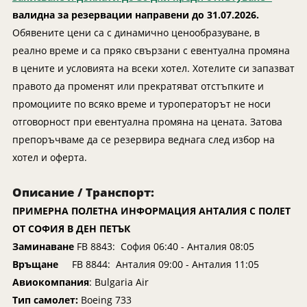
Индонезия
Екскурзии в Естония
валидна за резервации направени до 31.07.2026.
Иран
Екскурзии в Катар
Обявените цени са с динамично ценообразуване, в
Камбоджа
Екскурзии в Непал
реално време и са пряко свързани с евентуална промяна
в цените и условията на всеки хотел. Хотелите си запазват
Катар
Екскурзии в Полша
правото да променят или прекратяват отстъпките и
Китай
Екскурзии в Сърбия
промоциите по всяко време и туроператорът не носи
Колумбия
Екскурзии в Тунис
отговорност при евентуална промяна на цената. Затова
Коста Рика
Екскурзии в Унгария
препоръчваме да се резервира веднага след избор на
Куба
хотел и оферта.
Екскурзии в Нидерландия
Лаос
Екскурзии в Чехия
Описание / Транспорт:
Мавриций
Екскурзии в Йордания
ПРИМЕРНА ПОЛЕТНА ИНФОРМАЦИЯ АНТАЛИЯ С ПОЛЕТ
Мадагаскар
Екскурзии в Малта
ОТ СОФИЯ В ДЕН ПЕТЪК
Малдиви
Екскурзии в Португалия
Заминаване
FB 8843: София 06:40 - Анталия 08:05
Връщане
FB 8844: Анталия 09:00 - Анталия 11:05
Малайзия
Екскурзии в Румъния
Авиокомпания
: Bulgaria Air
Мароко
Екскурзии в Северна Македония
Тип самолет:
Boeing 733