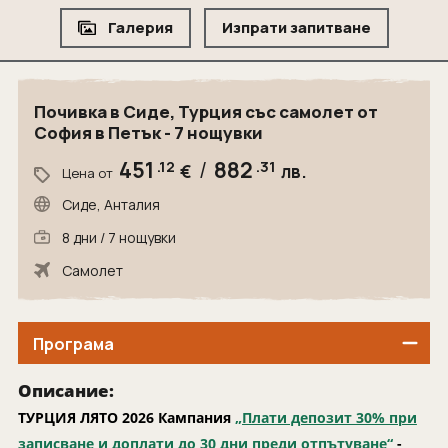
Аржентина
Екскурзии в Естония
Майски празници
Почивки в Черна гора
Галерия
Изпрати запитване
Австралия
Направи подарък
Екскурзии в Кипър
Септемврийски празници
Почивки в Словения
Бахамите
Екскурзии в Латвия
Коледа
Почивки в Северна Македония
Кои сме ние
Бахрейн
Екскурзии в Люксембург
Почивка в Сиде, Турция със самолет от
Нова година
Почивки в Мароко
Контакти
София в Петък - 7 нощувки
Бразилия
Екскурзии в Мароко
Почивки в Оман
Белиз
Екскрузии в Оман
451
.12
/
882
.31
€
лв.
Цена от
Проверка на
Почивки в Йордания
Попитай ни за оферта
резервация
Боливия
Екскурзии в Черна гора
Сиде, Анталия
Почивки в Португалия
Ботсвана
Екскурзии в Швейцария
8 дни / 7 нощувки
СПА почивка
Венецуела
Екскурзии в Австрия
Самолет
Почивки в Гърция
Виетнам
Екскурзии в Армения
Доминиканска република
Екскурзии в Белгия
Програма
Еквадор
Екскурзии във Виетнам
Зимбабве
Описание:
Екскурзии в Германия
ТУРЦИЯ ЛЯТО 2026 Кампания
„Плати депозит 30% при
Индия
Екскурзии в Дания
записване и доплати до 30 дни преди отпътуване“
-