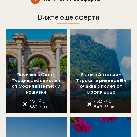
Вижте още оферти
Почивка в Сиде,
8 дни в Анталия -
Турция със самолет
Турската ривиера Ви
от София в Петък - 7
очаква с полет от
нощувки
София 2026
451
432
.12
.55
€
€
882
846
.31
.00
лв.
лв.