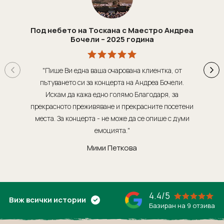
Под небето на Тоскана с Маестро Андреа
Бочели – 2025 година
"Пише Ви една ваша очарована клиентка, от
"Т
пътуването си за концерта на Андреа Бочели.
о
Искам да кажа едно голямо Благодаря, за
орг
прекрасното преживяване и прекрасните посетени
места. За концерта - не може да се опише с думи
обсл
емоцията."
Мими Петкова
4.4/5
Виж всички истории
Базиран на 9 отзива