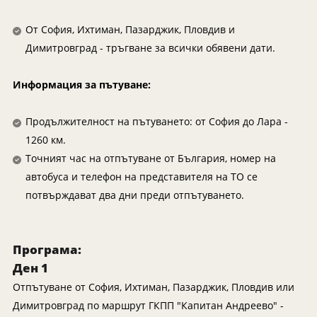
Мексико
Екскурзии в Словения
Намибия
Екскурзии във Франция
От София, Ихтиман, Пазарджик, Пловдив и
Непал
Димитровград - тръгване за всички обявени дати.
Екскурзии в Хърватия
Нова Зеландия
Екскурзия в Египет
Информация за пътуване:
Оман
Екскурзии България
ОАЕ
Екскурзии във Финландия
Продължителност на пътуването: от София до Лара -
Панама
Екскурзии в Шотландия
1260 км.
Точният час на отпътуване от България, номер на
Парагвай
Екскурзии в Русия
автобуса и телефон на представителя на TО се
Перу
Екскурзии в Исландия
потвърждават два дни преди отпътуването.
Руанда
Екскурзии в Азербайджан
Саудитска Арабия
Екскурзии в Казакстан
Програма:
Сейшели
Екскурзии в Нигерия
Ден 1
Сингапур
Екскурзии в Норвегия
Отпътуване от София, Ихтиман, Пазарджик, Пловдив или
Тайланд
Екскурзии в Узбекистан
Димитровград по маршрут ГКПП "Капитан Андреево" -