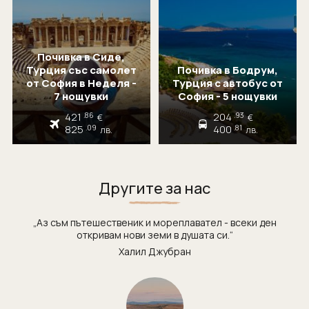
Почивка в Сиде,
Турция със самолет
Почивка в Бодрум,
от София в Неделя -
Турция с автобус от
7 нощувки
София - 5 нощувки
421
204
.86
.93
€
€
825
400
.09
.81
лв.
лв.
Другите за нас
„Аз съм пътешественик и мореплавател - всеки ден
откривам нови земи в душата си.“
Халил Джубран