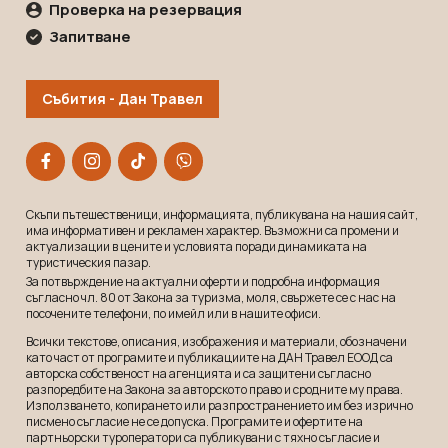
Проверка на резервация
Запитване
Събития - Дан Травел
Скъпи пътешественици, информацията, публикувана на нашия сайт,
има информативен и рекламeн характер. Възможни са промени и
актуализации в цените и условията поради динамиката на
туристическия пазар.
За потвърждение на актуални оферти и подробна информация
съгласно чл. 80 от Закона за туризма, моля, свържете се с нас на
посочените телефони, по имейл или в нашите офиси.
Всички текстове, описания, изображения и материали, обозначени
като част от програмите и публикациите на ДАН Травел ЕООД са
авторска собственост на агенцията и са защитени съгласно
разпоредбите на Закона за авторското право и сродните му права.
Използването, копирането или разпространението им без изрично
писмено съгласие не се допуска. Програмите и офертите на
партньорски туроператори са публикувани с тяхно съгласие и