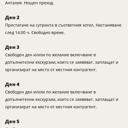
Танзания
Екскурзии в Канада
Анталия. Нощен преход.
Уганда
Екскурзии в САЩ
Ден 2
Уругвай
Пристигане на сутринта в съответния хотел. Настаняване
Чили
след 14:00 ч. Свободно време.
Шри Ланка
Ден 3
Южна Африка
Свободен ден и/или по желание включване в
Южна Корея
допълнителни екскурзии, които се заявяват. заплащат и
Япония
организират на място от местния контрагент.
Ден 4
Свободен ден и/или по желание включване в
допълнителни екскурзии, които се заявяват. заплащат и
организират на място от местния контрагент.
Ден 5