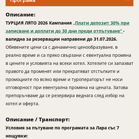
Програма
Индонезия
Екскурзии в Естония
Иран
Екскурзии в Катар
Описание:
Камбоджа
Екскурзии в Непал
ТУРЦИЯ ЛЯТО 2026 Кампания
„Плати депозит 30% при
записване и доплати до 30 дни преди отпътуване“
Катар
-
Екскурзии в Полша
валидна за резервации направени до 31.07.2026.
Китай
Екскурзии в Сърбия
Обявените цени са с динамично ценообразуване, в
Колумбия
Екскурзии в Тунис
реално време и са пряко свързани с евентуална промяна
Коста Рика
Екскурзии в Унгария
в цените и условията на всеки хотел. Хотелите си запазват
Куба
правото да променят или прекратяват отстъпките и
Екскурзии в Нидерландия
промоциите по всяко време и туроператорът не носи
Лаос
Екскурзии в Чехия
отговорност при евентуална промяна на цената. Затова
Мавриций
Екскурзии в Йордания
препоръчваме да се резервира веднага след избор на
Мадагаскар
Екскурзии в Малта
хотел и оферта.
Малдиви
Екскурзии в Португалия
Описание / Транспорт:
Малайзия
Екскурзии в Румъния
Условия за пътуване по програмата за Лара със 7
Мароко
Екскурзии в Северна Македония
нощувки: