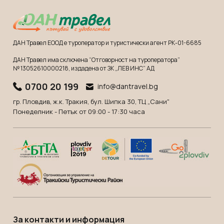
ДАН Травел ЕООД е туроператор и туристически агент РК-01-6685
ДАН Травел има сключена “Отговорност на туроператора”
№ 13052610000218
, издадена от ЗК „ЛЕВ ИНС” АД
0700 20 199
info@dantravel.bg
гр. Пловдив, ж.к. Тракия, бул. Шипка 30, ТЦ „Сани"
Понеделник - Петък от 09:00 - 17:30 часа
За контакти и информация