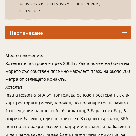
Индонезия
Екскурзии в Естония
24.09.2026 г.,
01.10.2026 г.,
08.10.2026 г.,
Иран
15.10.2026 г.
Екскурзии в Катар
Камбоджа
Екскурзии в Непал
Катар
Екскурзии в Полша
Настаняване
Китай
Екскурзии в Сърбия
Колумбия
Екскурзии в Тунис
Местоположение:
Коста Рика
Екскурзии в Унгария
Хотелът е построен е през 2004 г. Разположен на брега на
Куба
Екскурзии в Нидерландия
морето със собствен пясъчно чакълест плаж, на около 200
Лаос
метра от селището Конаклъ.
Екскурзии в Чехия
Хотелът:
Мавриций
Екскурзии в Йордания
Insula Resort & SPA 5* притежава основен ресторант, а-ла-
Мадагаскар
Екскурзии в Малта
карт ресторант (международен, по предварителна заявка,
Малдиви
Екскурзии в Португалия
1 посещение на престой - безплатно), 3 бара, снек-бар, 3
Малайзия
Екскурзии в Румъния
открити басейна, един от които е с 3 водни пързалки, SPA
център със закрит басейн, чадъри и шезлонги на басейна
Мароко
Екскурзии в Северна Македония
и на плажа, сауна, турска баня, парна баня, анимация за