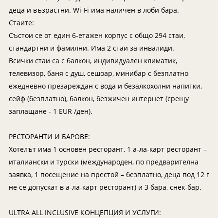
Мексико
Екскурзии в Словения
деца и възрастни. Wi-Fi има наличен в лоби бара.
Намибия
Екскурзии във Франция
Стаите:
Непал
Екскурзии в Хърватия
Състои се от един 6-етажен корпус с общо 294 стаи,
стандартни и фамилни. Има 2 стаи за инвалиди.
Нова Зеландия
Екскурзия в Египет
Всички стаи са с балкон, индивидуален климатик,
Оман
Екскурзии България
телевизор, баня с душ, сешоар, минибар с безплатно
ОАЕ
Екскурзии във Финландия
ежедневно презареждан с вода и безалкохолни напитки,
Панама
Екскурзии в Шотландия
сейф (безплатно), балкон, безжичен интернет (срещу
Парагвай
заплащане - 1 EUR /ден).
Екскурзии в Русия
Перу
Екскурзии в Исландия
РЕСТОРАНТИ И БАРОВЕ:
Руанда
Екскурзии в Азербайджан
Хотелът има 1 основен ресторант, 1 а-ла-карт ресторант –
Саудитска Арабия
Екскурзии в Казакстан
италиански и турски (международен, по предварителна
Сейшели
Екскурзии в Нигерия
заявка, 1 посещение на престой – безплатно, деца под 12 г
не се допускат в а-ла-карт ресторант) и 3 бара, снек-бар.
Сингапур
Екскурзии в Норвегия
Тайланд
Екскурзии в Узбекистан
ULTRA ALL INCLUSIVE КОНЦЕПЦИЯ И УСЛУГИ: