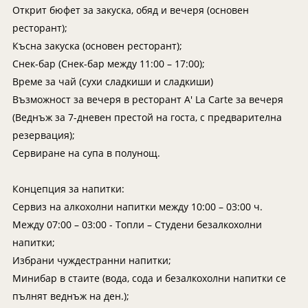
Танзания
Екскурзии в Канада
Открит бюфет за закуска, обяд и вечеря (основен
Уганда
Екскурзии в САЩ
ресторант);
Късна закуска (основен ресторант);
Уругвай
Снек-бар (Снек-бар между 11:00 – 17:00);
Чили
Време за чай (сухи сладкиши и сладкиши)
Шри Ланка
Възможност за вечеря в ресторант A' La Carte за вечеря
Южна Африка
(Веднъж за 7-дневен престой на госта, с предварителна
Южна Корея
резервация);
Сервиране на супа в полунощ.
Япония
Концепция за напитки:
Сервиз на алкохолни напитки между 10:00 – 03:00 ч.
Между 07:00 – 03:00 - Топли – Студени безалкохолни
напитки;
Избрани чуждестранни напитки;
Минибар в стаите (вода, сода и безалкохолни напитки се
пълнят веднъж на ден.);