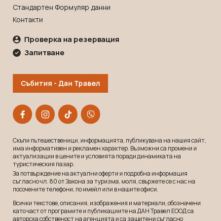
Стандартен Формуляр данни
Контакти
Проверка на резервация
Запитване
Събития - Дан Травел
Скъпи пътешественици, информацията, публикувана на нашия сайт,
има информативен и рекламeн характер. Възможни са промени и
актуализации в цените и условията поради динамиката на
туристическия пазар.
За потвърждение на актуални оферти и подробна информация
съгласно чл. 80 от Закона за туризма, моля, свържете се с нас на
посочените телефони, по имейл или в нашите офиси.
Всички текстове, описания, изображения и материали, обозначени
като част от програмите и публикациите на ДАН Травел ЕООД са
авторска собственост на агенцията и са защитени съгласно