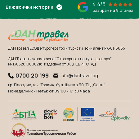
4.4/5
Виж всички истории
Базиран на 9 отзива
ДАН Травел ЕООД е туроператор и туристически агент РК-01-6685
ДАН Травел има сключена “Отговорност на туроператора”
№ 13052610000218
, издадена от ЗК „ЛЕВ ИНС” АД
0700 20 199
info@dantravel.bg
гр. Пловдив, ж.к. Тракия, бул. Шипка 30, ТЦ „Сани"
Понеделник - Петък от 09:00 - 17:30 часа