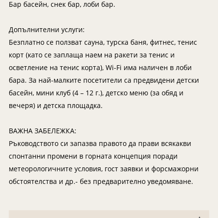
Бар басейн, снек бар, лоби бар.
Допълнителни услуги:
Безплатно се ползват сауна, турска баня, фитнес, тенис
корт (като се заплаща наем на ракети за тенис и
осветление на тенис корта), Wi-Fi има наличен в лоби
бара. За най-малките посетители са предвидени детски
басейн, мини клуб (4 – 12 г.), детско меню (за обяд и
вечеря) и детска площадка.
ВАЖНА ЗАБЕЛЕЖКА:
Ръководството си запазва правото да прави всякакви
спонтанни промени в горната концепция поради
метеорологичните условия, гост заявки и форсмажорни
обстоятелства и др.- без предварително уведомяване.