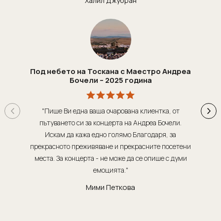
Халил Джубран
Под небето на Тоскана с Маестро Андреа
Бочели – 2025 година
"Пише Ви една ваша очарована клиентка, от
"Т
пътуването си за концерта на Андреа Бочели.
о
Искам да кажа едно голямо Благодаря, за
орг
прекрасното преживяване и прекрасните посетени
места. За концерта - не може да се опише с думи
обсл
емоцията."
Мими Петкова