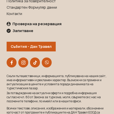
Политика за поверителност
Стандартен Формуляр данни
Контакти
Проверка на резервация
Запитване
Събития - Дан Травел
Скъпи пътешественици, информацията, публикувана на нашия сайт,
има информативен и рекламeн характер. Възможни са промени и
актуализации в цените и условията поради динамиката на
туристическия пазар.
За потвърждение на актуални оферти и подробна информация
съгласно чл. 80 от Закона за туризма, моля, свържете се с нас на
посочените телефони, по имейл или в нашите офиси.
Всички текстове, описания, изображения и материали, обозначени
като част от програмите и публикациите на ДАН Травел ЕООД са