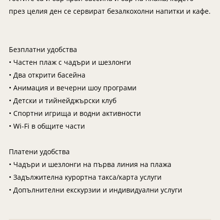
Танзания
Екскурзии в Канада
през целия ден се сервират безалкохолни напитки и кафе.
Уганда
Екскурзии в САЩ
Уругвай
Чили
Безплатни удобства
• Частен плаж с чадъри и шезлонги
Шри Ланка
• Два открити басейна
Южна Африка
• Анимация и вечерни шоу програми
Южна Корея
• Детски и тийнейджърски клуб
Япония
• Спортни игрища и водни активности
• Wi-Fi в общите части
Платени удобства
• Чадъри и шезлонги на първа линия на плажа
• Задължителна курортна такса/карта услуги
• Допълнителни екскурзии и индивидуални услуги