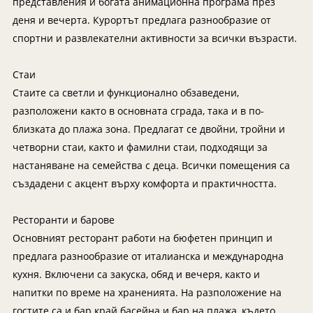
представления и богата анимационна програма през
Мексико
Екскурзии в Словения
деня и вечерта. Курортът предлага разнообразие от
Намибия
Екскурзии във Франция
спортни и развлекателни активности за всички възрасти.
Непал
Екскурзии в Хърватия
Нова Зеландия
Екскурзия в Египет
Стаи
Оман
Стаите са светли и функционално обзаведени,
Екскурзии България
разположени както в основната сграда, така и в по-
ОАЕ
Екскурзии във Финландия
близката до плажа зона. Предлагат се двойни, тройни и
Панама
Екскурзии в Шотландия
четворни стаи, както и фамилни стаи, подходящи за
Парагвай
Екскурзии в Русия
настаняване на семейства с деца. Всички помещения са
Перу
Екскурзии в Исландия
създадени с акцент върху комфорта и практичността.
Руанда
Екскурзии в Азербайджан
Ресторанти и барове
Саудитска Арабия
Екскурзии в Казакстан
Основният ресторант работи на бюфетен принцип и
Сейшели
Екскурзии в Нигерия
предлага разнообразие от италианска и международна
Сингапур
Екскурзии в Норвегия
кухня. Включени са закуска, обяд и вечеря, както и
напитки по време на храненията. На разположение на
Тайланд
Екскурзии в Узбекистан
гостите са и бар край басейна и бар на плажа, където