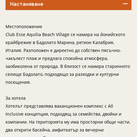
Индонезия
Екскурзии в Естония
Настаняване
Иран
Екскурзии в Катар
Камбоджа
Екскурзии в Непал
Местоположение
Катар
Екскурзии в Полша
Club Esse Aquilia Beach Village се намира на йонийското
Китай
Екскурзии в Сърбия
крайбрежие в Бадолато Марина, регион Калабрия,
Колумбия
Италия. Разположен е директно до собствен пясъчно-
Екскурзии в Тунис
чакълест плаж и предлага спокойна атмосфера,
Коста Рика
Екскурзии в Унгария
заобиколена от природа. В близост се намира старинното
Куба
Екскурзии в Нидерландия
селище Бадолато, подходящо за разходки и културни
Лаос
Екскурзии в Чехия
посещения.
Мавриций
Екскурзии в Йордания
За хотела
Мадагаскар
Екскурзии в Малта
Хотелът представлява ваканционен комплекс с All
Малдиви
Екскурзии в Португалия
Inclusive концепция, подходящ за семейства, двойки и
Малайзия
Екскурзии в Румъния
компании. На територията му има просторни общи части,
Мароко
Екскурзии в Северна Македония
два открити басейна, амфитеатър за вечерни