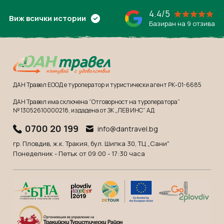
4.4/5
Виж всички истории
Базиран на 9 отзива
ДАН Травел ЕООД е туроператор и туристически агент РК-01-6685
ДАН Травел има сключена “Отговорност на туроператора”
№ 13052610000218
, издадена от ЗК „ЛЕВ ИНС” АД
0700 20 199
info@dantravel.bg
гр. Пловдив, ж.к. Тракия, бул. Шипка 30, ТЦ „Сани"
Понеделник - Петък от 09:00 - 17:30 часа