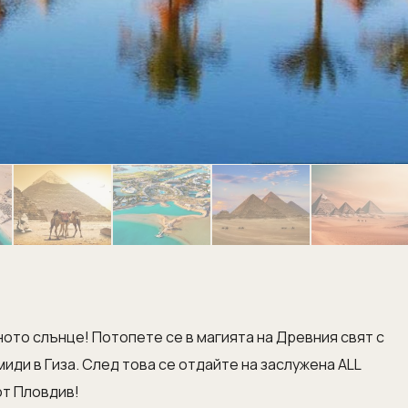
ното слънце! Потопете се в магията на Древния свят с
ди в Гиза. След това се отдайте на заслужена ALL
от Пловдив!