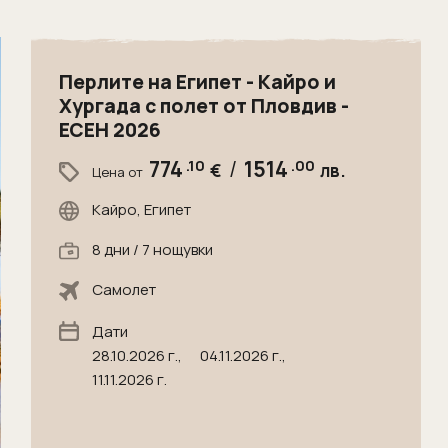
Перлите на Египет - Кайро и
Хургада с полет от Пловдив -
ЕСЕН 2026
774
.10
/
1514
.00
€
лв.
Цена от
Кайро, Египет
8 дни / 7 нощувки
Самолет
Дати
28.10.2026 г.,
04.11.2026 г.,
11.11.2026 г.