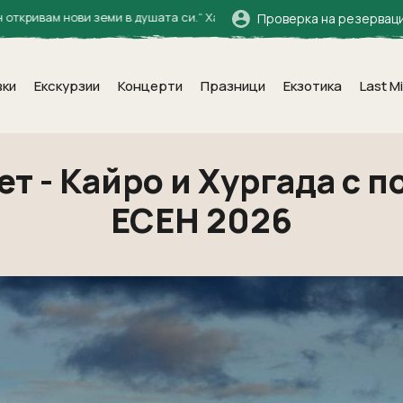
и земи в душата си.“ Халил Джубран
Проверка на резервац
вки
Екскурзии
Концерти
Празници
Екзотика
Last M
т - Кайро и Хургада с п
ЕСЕН 2026