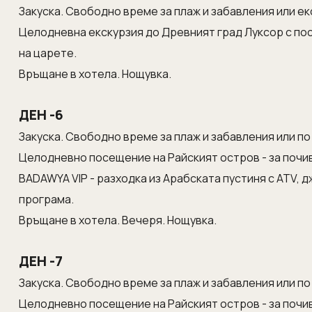
Закуска. Свободно време за плаж и забавления или ек
Целодневна екскурзия до Древният град Луксор с пос
на царете.
Връщане в хотела. Нощувка.
ДЕН -6
Закуска. Свободно време за плаж и забавления или по
Целодневно посещение на Райският остров - за почи
BADAWYA VIP - разходка из Арабската пустиня с ATV, д
програма.
Връщане в хотела. Вечеря. Нощувка.
ДЕН -7
Закуска. Свободно време за плаж и забавления или по
Целодневно посещение на Райският остров - за почи