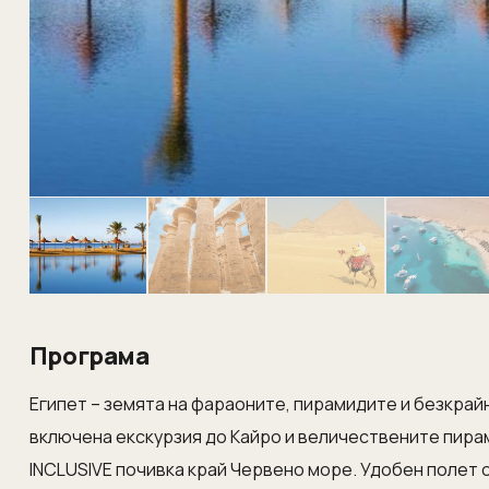
Програма
Египет – земята на фараоните, пирамидите и безкрай
включена екскурзия до Кайро и величествените пирами
INCLUSIVE почивка край Червено море. Удобен полет 