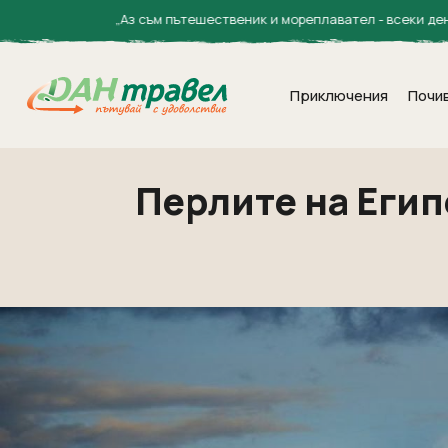
„Аз съм пътешественик и мореплавател - всеки ден откривам нов
Приключения
Почи
Перлите на Египе