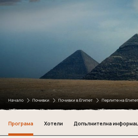
Начало
Почивки
Почивки в Египет
Перлите на Египет
Програма
Хотели
Допълнителна информа