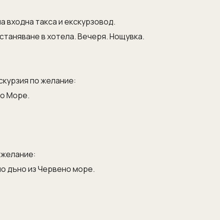
а входна такса и екскурзовод.
астаняване в хотела. Вечеря. Нощувка.
скурзия по желание:
но Море.
 желание:
но дъно из Червено море.