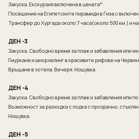
Закуска. Екскурзия включена в цената*:
Посещение на Египетските пирамиди в Гиза с включен
Трансфер до Хургада около 7 часа(около 500 км.) и н
ДЕН -3
Закуска. Свободно време за плаж и забавления или ек
Гмуркане и шнорхелинг в красивите рифове на Черве
Връщане в хотела. Вечеря. Нощувка.
ДЕН -4
Закуска. Свободно време за плаж и забавления или по
Възможност за разходка с лодка с прозрачно, стъкле
Нощувка.
ДЕН -5