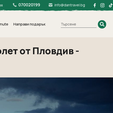
070020199
info@dantravel.bg
ия
inute
Направи подарък
олет от Пловдив -