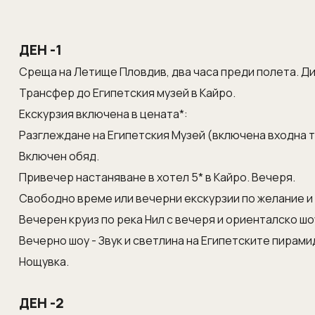
ДЕН -1
Среща на Летище Пловдив, два часа преди полета. Ди
Трансфер до Египетския музей в Кайро.
Екскурзия включена в цената*:
Разглеждане на Египетския Музей (включена входна т
Включен обяд.
Привечер настаняване в хотел 5* в Кайро. Вечеря.
Свободно време или вечерни екскурзии по желание и
Вечерен круиз по река Нил с вечеря и ориенталско шо
Вечерно шоу - Звук и светлина на Египетските пирамид
Нощувка.
ДЕН -2