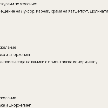
скурзии по желание:
ещение на Луксор, Карнак, храма на Хатшепсут, Долинат
 желание:
вка и шнорхелинг
жипове и езда на камили с ориенталска вечеря и шоу
 желание:
вка и шнорхелинг