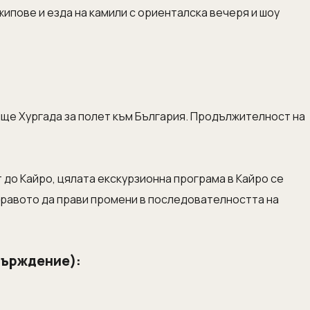
жипове и езда на камили с ориенталска вечеря и шоу
ище Хургада за полет към България. Продължителност на
 до Кайро, цялата екскурзионна програма в Кайро се
 правото да прави промени в последователността на
върждение):