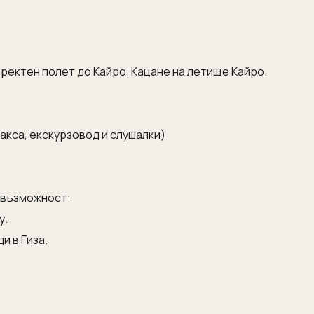
ректен полет до Кайро. Кацане на летище Кайро.
акса, екскурзовод и слушалки)
 възможност:
у.
и в Гиза.