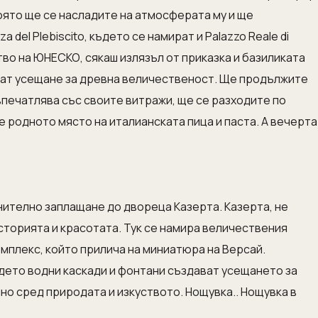
която ще се насладите на атмосферата му и ще
 del Plebiscito, където се намират и Palazzo Reale di
тво на ЮНЕСКО, сякаш излязъл от приказка и базиликата
ават усещане за древна величественост. Ще продължите
о впечатлява със своите витражи, ще се разходите по
 е родното място на италианската пица и паста. А вечерта
нително заплащане до двореца Казерта. Казерта, не
историята и красотата. Тук се намира величествения
омплекс, който прилича на миниатюра на Версай.
ъдето водни каскади и фонтани създават усещането за
о сред природата и изкуството. Нощувка.. Нощувка в