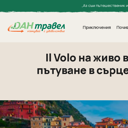
„Аз съм пътешественик и мореплавател 
Приключения
Почи
Il Volo на жив
пътуване в сърц