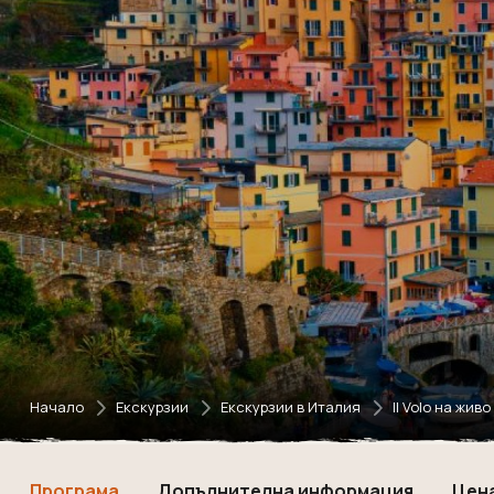
Начало
Екскурзии
Екскурзии в Италия
Il Volo на жи
Програма
Допълнителна информация
Цен