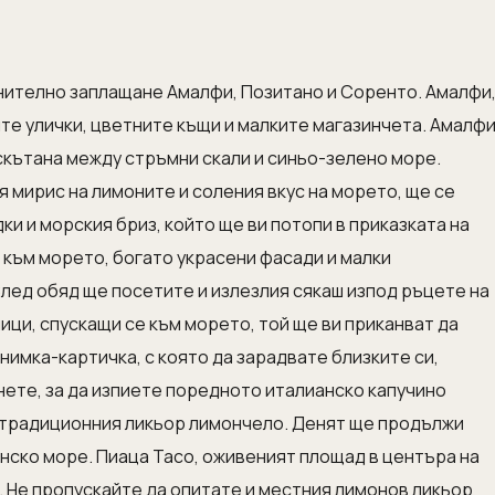
нително заплащане Амалфи, Позитано и Соренто. Амалфи
те улички, цветните къщи и малките магазинчета. Амалф
 скътана между стръмни скали и синьо-зелено море.
 мирис на лимоните и соления вкус на морето, ще се
и и морския бриз, който ще ви потопи в приказката на
към морето, богато украсени фасади и малки
След обяд ще посетите и излезлия сякаш изпод ръцете на
ици, спускащи се към морето, той ще ви приканват да
снимка-картичка, с която да зарадвате близките си,
нете, за да изпиете поредното италианско капучино
е традиционния ликьор лимончело. Денят ще продължи
нско море. Пиаца Тасо, оживеният площад в центъра на
. Не пропускайте да опитате и местния лимонов ликьор