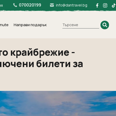
070020199
info@dantravel.bg
ия
inute
Направи подарък
то крайбрежие -
лючени билети за