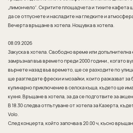
„лимончело“. Скритите площадчета и тихите кафета ще
да се отпуснете и насладите на гледките и атмосфер
Вечерта връщане в хотела. Нощувка в хотела.
08.09.2026
Закуска в хотела. Свободно време или допълнителна 
замръзнал във времето преди 2000 години., когато ву
върнете назад във времето, ще се разходите по улици
ще разгледате фрески и мозайки, които разказват за
кулинарно приключение в селска къща, където ще им
кухня. Връщане в хотела, за да се подготвите за акцент
В 18.30 следва отпътуване от хотела за Казерта, къде
Volo.
След концерта, който започва в 20.00 ч, късно връщан