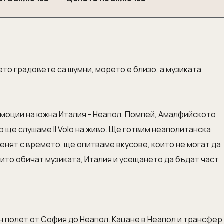
ето градовете са шумни, морето е близо, а музиката
емоции на южна Италия - Неапол, Помпей, Амалфийското
 ще слушаме Il Volo на живо. Ще готвим неаполитанска
менят с времето, ще опитваме вкусове, които не могат да
които обичат музиката, Италия и усещането да бъдат част
н полет от София до Неапол. Кацане в Неапол и трансфер