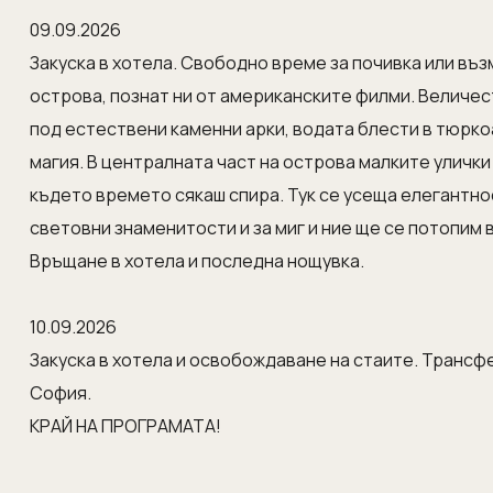
09.09.2026
Закуска в хотела. Свободно време за почивка или въ
острова, познат ни от американските филми. Величес
под естествени каменни арки, водата блести в тюркоа
магия. В централната част на острова малките улички
където времето сякаш спира. Тук се усеща елегантно
световни знаменитости и за миг и ние ще се потопим 
Връщане в хотела и последна нощувка.
10.09.2026
Закуска в хотела и освобождаване на стаите. Трансф
София.
КРАЙ НА ПРОГРАМАТА!