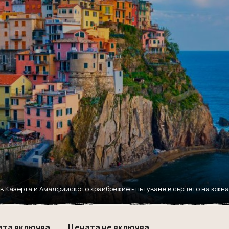
во в Казерта и Амалфийското крайбрежие - пътуване в сърцето на южн
ата включва
Цената не включва