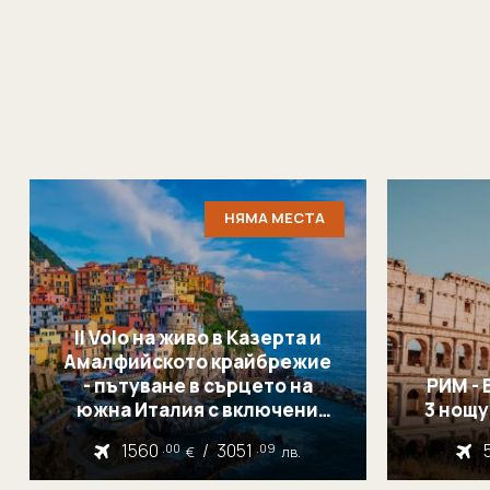
НЯМА МЕСТА
Il Volo на живо в Казерта и
Амалфийското крайбрежие
- пътуване в сърцето на
РИМ - 
южна Италия с включени
билети за концерт
1560
/
3051
.00
.09
€
лв.