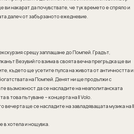
 ви накарат да почувствате, че тук времето е спряло и
ата далеч от забързаното ежедневие.
екскурзия срещу заплащане до Помпей. Градът,
лканът Везувий го взима в своята вечна прегръдка ще ви
те, където ще усетите пулса на живота от античността и
 богатствата на Помпей. Денят ни ще продължи с
ате възможност да се насладите на неаполитанската
а в това пътуване – концерта на Il Volo.
то вечерта ще се насладите на завладяващата музика на Il
е в хотела и нощувка.