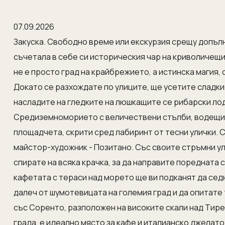
07.09.2026
Закуска. Свободно време или екскурзия срещу допъл
съчетала в себе си историческия чар на криволичещи
не е просто град на крайбрежието, а истинска магия,
Докато се разхождате по улиците, ще усетите сладкия
насладите на гледките на люшкащите се рибарски лодк
Средиземноморието с величествени стълби, водещи 
площадчета, скрити сред лабиринт от тесни улички. 
майстор-художник - Позитано. Със своите стръмни ул
спирате на всяка крачка, за да направите поредната 
кафетата с тераси над морето ще ви подканят да сед
далеч от шумотевицата на големия град и да опитат
със Соренто, разположен на високите скали над Тире
града, е идеално място за кафе и италианско джелато