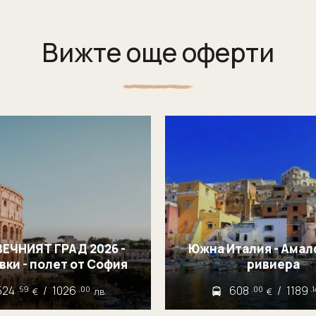
Вижте още оферти
ВЕЧНИЯТ ГРАД 2026 -
Южна Италия - Амал
3 нощувки - полет от София
ривиера
524
/
1026
608
/
1189
.59
.00
.00
.
€
лв.
€