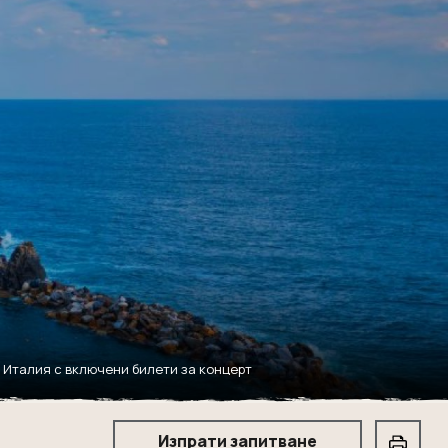
а Италия с включени билети за концерт
Изпрати запитване