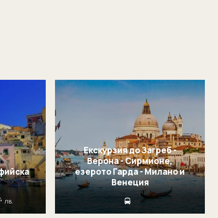
Екскурзия до Загреб -
Верона - Сирмионе,
фийска
езерото Гарда - Милано и
Венеция
14
лв.