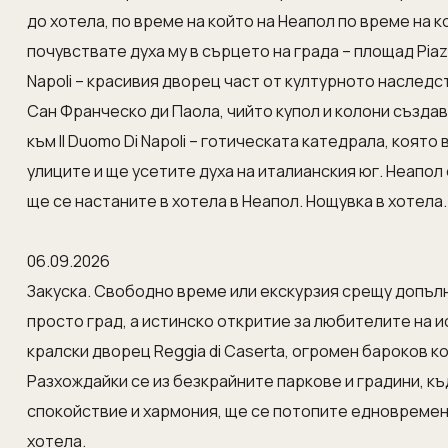
до хотела, по време на който на Неапол по време на 
почувствате духа му в сърцето на града – площад Piazza
Napoli – красивия дворец част от културното наследс
Сан Франческо ди Паола, чийто купол и колони създ
към Il Duomo Di Napoli – готическата катедрала, коят
улиците и ще усетите духа на италианския юг. Неапол
ще се настаните в хотела в Неапол. Нощувка в хотела.
06.09.2026
Закуска. Свободно време или екскурзия срещу допъл
просто град, а истинско откритие за любителите на 
кралски дворец Reggia di Caserta, огромен бароков к
Разхождайки се из безкрайните паркове и градини, к
спокойствие и хармония, ще се потопите едновременн
хотела.