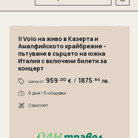
Il Volo на живо в Казерта и
Амалфийското крайбрежие -
пътуване в сърцето на южна
Италия с включени билети за
концерт
959
.00
/
1875
.64
€
лв.
Цена от
6 дни / 5 нощувки
Самолет