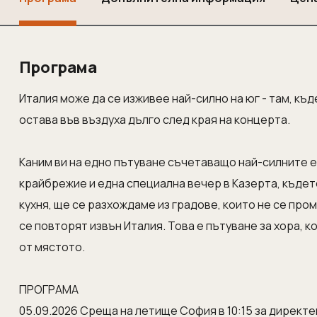
Програма
Италия може да се изживее най-силно на юг - там, къд
остава във въздуха дълго след края на концерта.
Каним ви на едно пътуване съчетаващо най-силните 
крайбрежие и една специална вечер в Казерта, където
кухня, ще се разхождаме из градове, които не се про
се повторят извън Италия. Това е пътуване за хора, 
от мястото.
ПРОГРАМА
05.09.2026 Среща на летище София в 10:15 за директе