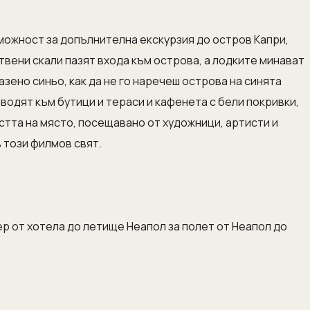
зможност за допълнителна екскурзия до остров Капри,
твени скали пазят входа към острова, а лодките минават
зено синьо, как да не го наречеш острова на синята
 водят към бутици и тераси и кафенета с бели покривки,
стта на място, посещавано от художници, артисти и
в този филмов свят.
ер от хотела до летище Неапол за полет от Неапол до