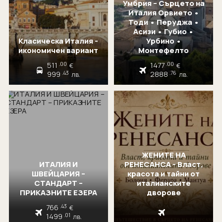
Умбрия – Сърцето на
Италия Орвието •
Тоди • Перуджа •
Асизи • Губио •
Класическа Италия -
Урбино •
икономичен вариант
Монтефелто
511
1477
.00
.00
€
€
999
2888
.43
.76
лв.
лв.
ЖЕНИТЕ НА
ИТАЛИЯ И
РЕНЕСАНСА - Власт,
ШВЕЙЦАРИЯ –
красота и тайни от
СТАНДАРТ –
италианските
ПРИКАЗНИТЕ ЕЗЕРА
дворове
766
.43
€
1499
.01
лв.