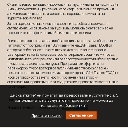
Скъпи пътешественици, информацията, публикувана на нашия сайт,
има информативен и рекламeн характер. Възможни са промени и
актуализации в цените и условията поради динамиката на
туристическия пазар.
За потвърждение на актуални оферти и подробна информация
съгласно чл. 80 от Закона за туризма, моля, свържете се с нас на
посочените телефони, по имейл или в нашите офиси.
Всички текстове, описания, изображения и материали, обозначени
като част от програмите и публикациите на ДАН Травел ЕООД са
авторска собственост на агенцията и са защитени съгласно
разпоредбите на Закона за авторското право и сродните му права.
Използването, копирането или разпространението им без изрично
писмено съгласие не се допуска. Програмите и офертите на
партньорски туроператори са публикувани с тяхно съгласие и
подлежат на техните условия и авторски права. ДАН Травел ЕООД не
носи отговорност за неточности, промени или авторски
ограничения, произтичащи от съдържание, предоставено от външни
партньори.
„Бисквитките“ ни помагат да предоставяме услугите си. С
Dan Travel © 2026. Всички права запазени
използването на услугите ни приемате, че можем да
използваме „бисквитки“.
Изработка на сайт от ProStudio
Прочети повече
Съгласен съм