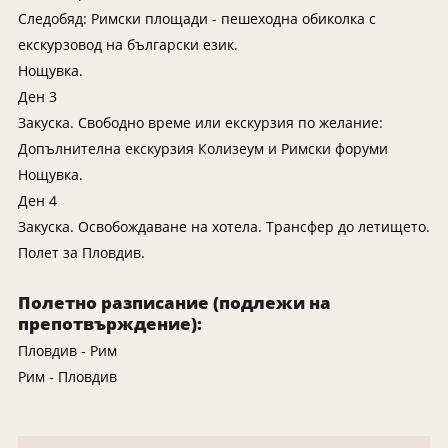
Мексико
Екскурзии в Словения
Следобяд: Римски площади - пешеходна обиколка с
Намибия
Екскурзии във Франция
екскурзовод на български език.
Непал
Екскурзии в Хърватия
Нощувка.
Ден 3
Нова Зеландия
Екскурзия в Египет
Закуска. Свободно време или екскурзия по желание:
Оман
Екскурзии България
Допълнителна екскурзия Колизеум и Римски форуми
ОАЕ
Екскурзии във Финландия
Нощувка.
Панама
Екскурзии в Шотландия
Ден 4
Закуска. Освобождаване на хотела. Трансфер до летището.
Парагвай
Екскурзии в Русия
Полет за Пловдив.
Перу
Екскурзии в Исландия
Руанда
Екскурзии в Азербайджан
Полетно разписание (подлежи на
препотвърждение):
Саудитска Арабия
Екскурзии в Казакстан
Пловдив - Рим
Сейшели
Екскурзии в Нигерия
Рим - Пловдив
Сингапур
Екскурзии в Норвегия
Тайланд
Екскурзии в Узбекистан