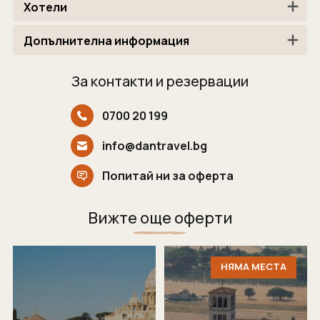
Танзания
Екскурзии в Канада
Хотели
Уганда
Екскурзии в САЩ
Допълнителна информация
Уругвай
Чили
За контакти и резервации
Шри Ланка
0700 20 199
Южна Африка
Южна Корея
info@dantravel.bg
Япония
Попитай ни за оферта
Вижте още оферти
НЯМА МЕСТА