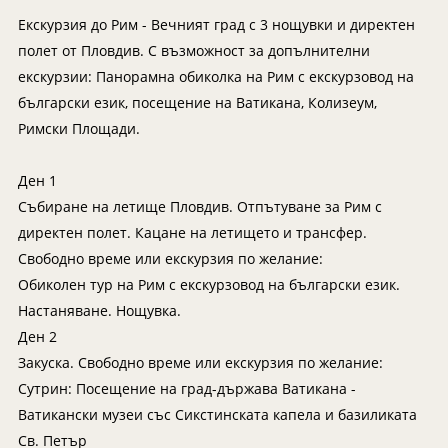
Индонезия
Екскурзии в Естония
Екскурзия до Рим - Вечният град с 3 нощувки и директен
Иран
Екскурзии в Катар
полет от Пловдив. С възможност за допълнителни
Камбоджа
Екскурзии в Непал
екскурзии: Панорамна обиколка на Рим с екскурзовод на
Катар
Екскурзии в Полша
български език, посещение на Ватикана, Колизеум,
Римски Площади.
Китай
Екскурзии в Сърбия
Колумбия
Екскурзии в Тунис
Ден 1
Коста Рика
Екскурзии в Унгария
Събиране на летище Пловдив. Отпътуване за Рим с
Куба
Екскурзии в Нидерландия
директен полет. Кацане на летището и трансфер.
Свободно време или екскурзия по желание:
Лаос
Екскурзии в Чехия
Обиколен тур на Рим с екскурзовод на български език.
Мавриций
Екскурзии в Йордания
Настаняване. Нощувка.
Мадагаскар
Екскурзии в Малта
Ден 2
Малдиви
Екскурзии в Португалия
Закуска. Свободно време или екскурзия по желание:
Малайзия
Сутрин: Посещение на град-държава Ватикана -
Екскурзии в Румъния
Ватикански музеи със Сикстинската капела и базиликата
Мароко
Екскурзии в Северна Македония
Св. Петър