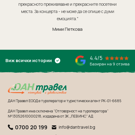
прекрасното преживяване и прекрасните посетени
места. За концерта - не може да се опише с думи
обсл
емоцията."
Мими Петкова
4.4/5
Виж всички истории
Базиран на 9 отзива
ДАН Травел ЕООД е туроператор и туристически агент РК-01-6685
ДАН Травел има сключена “Отговорност на туроператора”
№ 13052610000218
, издадена от ЗК „ЛЕВ ИНС” АД
0700 20 199
info@dantravel.bg