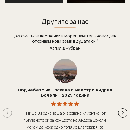
Другите за нас
„Аз съм пътешественик и мореплавател - всеки ден
откривам нови земи в душата си.“
Халил Джубран
Под небето на Тоскана с Маестро Андреа
Бочели – 2025 година
"Пише Ви една ваша очарована клиентка, от
"Т
пътуването си за концерта на Андреа Бочели.
о
Искам да кажа едно голямо Благодаря, за
орг